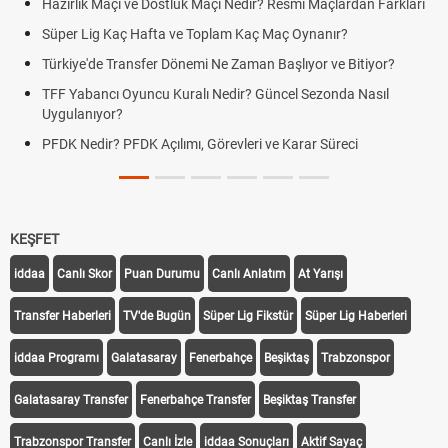
Hazırlık Maçı ve Dostluk Maçı Nedir? Resmî Maçlardan Farkları
Süper Lig Kaç Hafta ve Toplam Kaç Maç Oynanır?
Türkiye'de Transfer Dönemi Ne Zaman Başlıyor ve Bitiyor?
TFF Yabancı Oyuncu Kuralı Nedir? Güncel Sezonda Nasıl
Uygulanıyor?
PFDK Nedir? PFDK Açılımı, Görevleri ve Karar Süreci
KEŞFET
iddaa
Canlı Skor
Puan Durumu
Canlı Anlatım
At Yarışı
Transfer Haberleri
TV'de Bugün
Süper Lig Fikstür
Süper Lig Haberleri
iddaa Programı
Galatasaray
Fenerbahçe
Beşiktaş
Trabzonspor
Galatasaray Transfer
Fenerbahçe Transfer
Beşiktaş Transfer
Trabzonspor Transfer
Canlı İzle
iddaa Sonuçları
Aktif Sayaç