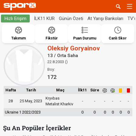
İLK11 KUR
Günün Özeti
At Yarışı Bankoları
TV'
Hızlı Erişim
Takımım
Fikstür
Puan Durumu
Canlı Skor
Oleksiy Goryainov
13 / Orta Saha
22.8.2003 ()
Boy:
172
Hafta
Tarih
Maç
İlk11
Süre
Kryvbas
28
25 May, 2023
-
-
-
-
-
-
Metalist Kharkiv
Ukraine 1 2022/2023
0
0
0
0
0
0
Şu An Popüler İçerikler