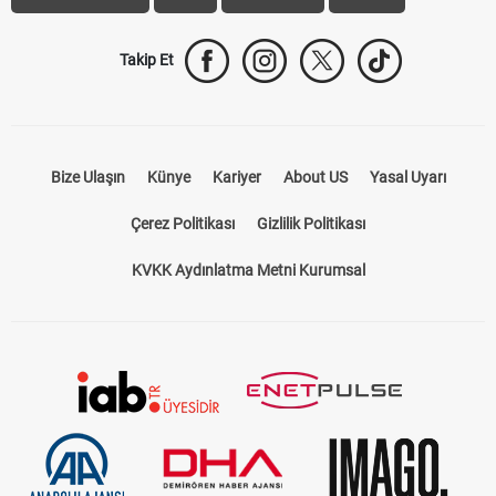
Takip Et
Bize Ulaşın
Künye
Kariyer
About US
Yasal Uyarı
Çerez Politikası
Gizlilik Politikası
KVKK Aydınlatma Metni Kurumsal