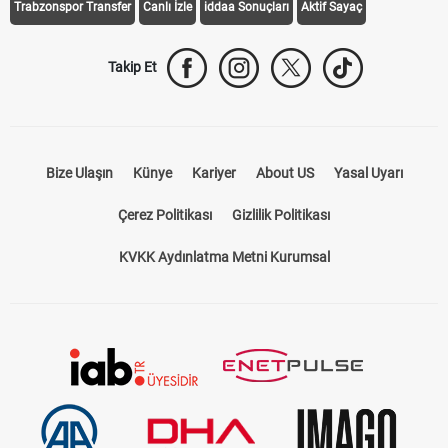
Trabzonspor Transfer
Canlı İzle
iddaa Sonuçları
Aktif Sayaç
Takip Et
Bize Ulaşın
Künye
Kariyer
About US
Yasal Uyarı
Çerez Politikası
Gizlilik Politikası
KVKK Aydınlatma Metni Kurumsal