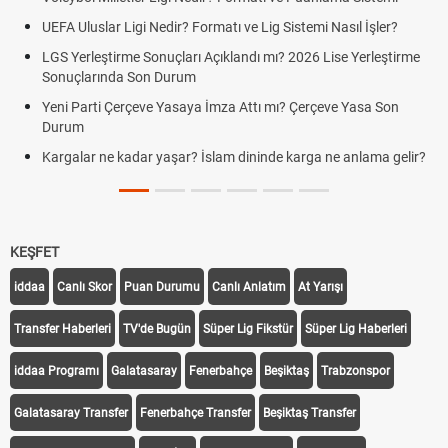
UEFA Uluslar Ligi Nedir? Formatı ve Lig Sistemi Nasıl İşler?
LGS Yerleştirme Sonuçları Açıklandı mı? 2026 Lise Yerleştirme
Sonuçlarında Son Durum
Yeni Parti Çerçeve Yasaya İmza Attı mı? Çerçeve Yasa Son
Durum
Kargalar ne kadar yaşar? İslam dininde karga ne anlama gelir?
KEŞFET
iddaa
Canlı Skor
Puan Durumu
Canlı Anlatım
At Yarışı
Transfer Haberleri
TV'de Bugün
Süper Lig Fikstür
Süper Lig Haberleri
iddaa Programı
Galatasaray
Fenerbahçe
Beşiktaş
Trabzonspor
Galatasaray Transfer
Fenerbahçe Transfer
Beşiktaş Transfer