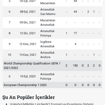
5
05 Eyl, 2021
-
44
-
-
-
-
Macaristan
Arnavutluk
6
08 Eyl, 2021
-
44
-
2
1
-
San Marino
Macaristan
7
09 Eki, 2021
-
-
-
-
-
-
Arnavutluk
Arnavutluk
8
12 Eki, 2021
1
77
-
-
-
-
Polonya
İngiltere
9
12 Kas, 2021
-
4
-
-
-
-
Arnavutluk
Arnavutluk
10
15 Kas, 2021
1
-
-
-
1
-
Andora
World Championship Qualification UEFA 1
2
192
0
2
2
0
2021/2022
Arnavutluk
6
10 Eyl, 2023
-
-
-
-
-
-
Polonya
European Championship 1 2023
0
0
0
0
0
0
Şu An Popüler İçerikler
Voleybol Milletler Ligi Nedir? Formatı ve Puanlama Sistemi