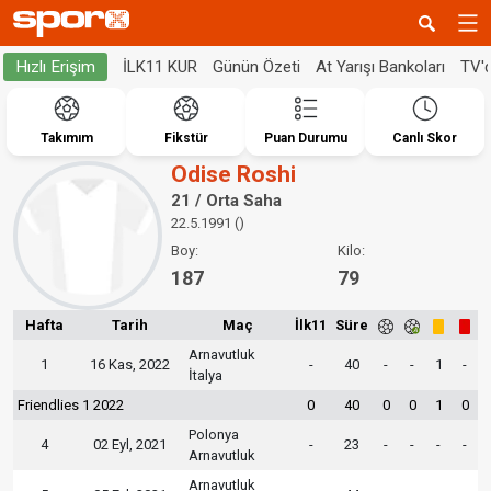
İLK11 KUR
Günün Özeti
At Yarışı Bankoları
TV'
Hızlı Erişim
Takımım
Fikstür
Puan Durumu
Canlı Skor
Odise Roshi
21 / Orta Saha
22.5.1991 ()
Boy:
Kilo:
187
79
Hafta
Tarih
Maç
İlk11
Süre
Arnavutluk
1
16 Kas, 2022
-
40
-
-
1
-
İtalya
Friendlies 1 2022
0
40
0
0
1
0
Polonya
4
02 Eyl, 2021
-
23
-
-
-
-
Arnavutluk
Arnavutluk