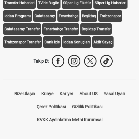
Transfer Haberleri
TV'de Bugün
Süper Lig Fikstür
Süper Lig Haberleri
iddaa Programı
Galatasaray
Fenerbahçe
Beşiktaş
Trabzonspor
Galatasaray Transfer
Fenerbahçe Transfer
Beşiktaş Transfer
Trabzonspor Transfer
Canlı İzle
iddaa Sonuçları
Aktif Sayaç
Takip Et
Bize Ulaşın
Künye
Kariyer
About US
Yasal Uyarı
Çerez Politikası
Gizlilik Politikası
KVKK Aydınlatma Metni Kurumsal