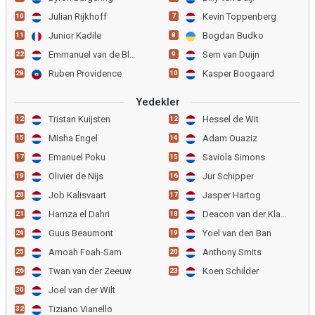
Julian Rijkhoff
Kevin Toppenberg
10
7
Junior Kadile
Bogdan Budko
11
8
Emmanuel van de Blaak
Sem van Duijn
22
9
Ruben Providence
Kasper Boogaard
28
10
Yedekler
Tristan Kuijsten
Hessel de Wit
12
12
Misha Engel
Adam Ouaziz
15
14
Emanuel Poku
Saviola Simons
17
15
Olivier de Nijs
Jur Schipper
19
16
Job Kalisvaart
Jasper Hartog
20
17
Hamza el Dahri
Deacon van der Klaauw
21
18
Guus Beaumont
Yoel van den Ban
24
19
Amoah Foah-Sam
Anthony Smits
25
20
Twan van der Zeeuw
Koen Schilder
26
23
Joel van der Wilt
30
Tiziano Vianello
32