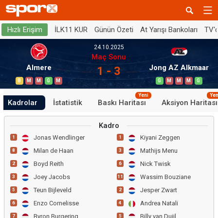
İLK11 KUR
Günün Özeti
At Yarışı Bankoları
TV'
Hızlı Erişim
24.10.2025
Maç Sonu
Almere
Jong AZ Alkmaar
1 - 3
B
M
M
G
M
G
M
M
M
G
Yeni
Yen
Kadrolar
İstatistik
Baskı Haritası
Aksiyon Haritası
Kadro
Jonas Wendlinger
Kiyani Zeggen
1
1
Milan de Haan
Mathijs Menu
8
3
Boyd Reith
Nick Twisk
2
6
Joey Jacobs
Wassim Bouziane
3
11
Teun Bijleveld
Jesper Zwart
5
2
Enzo Cornelisse
Andrea Natali
6
4
Byron Burgering
Billy van Duijl
7
5