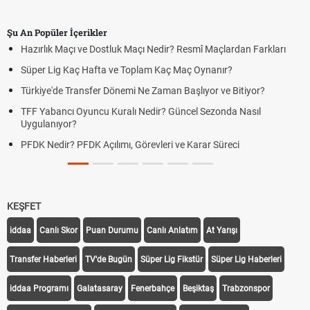
Şu An Popüler İçerikler
Hazırlık Maçı ve Dostluk Maçı Nedir? Resmî Maçlardan Farkları
Süper Lig Kaç Hafta ve Toplam Kaç Maç Oynanır?
Türkiye'de Transfer Dönemi Ne Zaman Başlıyor ve Bitiyor?
TFF Yabancı Oyuncu Kuralı Nedir? Güncel Sezonda Nasıl
Uygulanıyor?
PFDK Nedir? PFDK Açılımı, Görevleri ve Karar Süreci
KEŞFET
iddaa
Canlı Skor
Puan Durumu
Canlı Anlatım
At Yarışı
Transfer Haberleri
TV'de Bugün
Süper Lig Fikstür
Süper Lig Haberleri
iddaa Programı
Galatasaray
Fenerbahçe
Beşiktaş
Trabzonspor