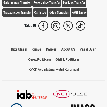
Galatasaray Transfer
Fenerbahçe Transfer
Beşiktaş Transfer
Trabzonspor Transfer
Canlı İzle
iddaa Sonuçları
Aktif Sayaç
Takip Et
Bize Ulaşın
Künye
Kariyer
About US
Yasal Uyarı
Çerez Politikası
Gizlilik Politikası
KVKK Aydınlatma Metni Kurumsal