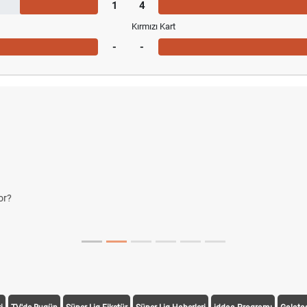
1
4
Kırmızı Kart
-
-
yor?
i Duyurdu