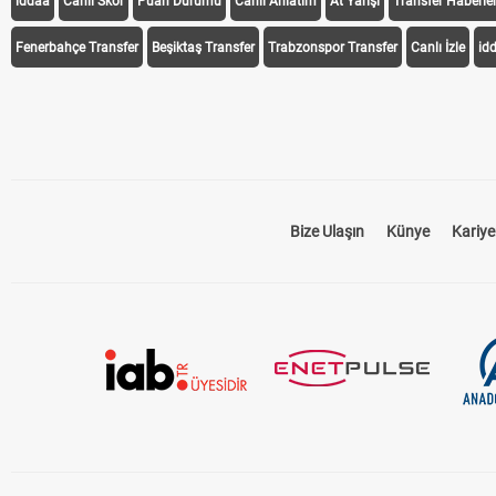
iddaa
Canlı Skor
Puan Durumu
Canlı Anlatım
At Yarışı
Transfer Haberler
Fenerbahçe Transfer
Beşiktaş Transfer
Trabzonspor Transfer
Canlı İzle
id
Bize Ulaşın
Künye
Kariye