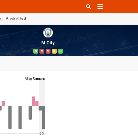
r
Basketbol
M.City
G
M
M
B
G
Maç Sonucu
90 '