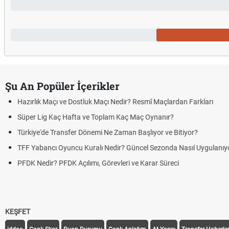
Şu An Popüler İçerikler
Puan Durumunda AG, OM ve Diğer Kısaltmalar Ne Anlama Gelir?
Skor Ne Demek? Sporda Skor ve Sonuç Kavramları
Futbol Nasıl Oynanır? Temel Futbol Kuralları
Deplasman Golü Kuralı Nedir? Hangi Organizasyonlarda Uygulanı
DGS Sonuçları Ne Zaman Açıklanacak 2026? ÖSYM Sonuç Tarihin
KEŞFET