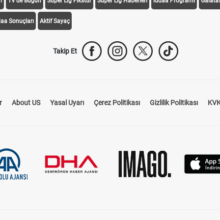
i
TV'de Bugün
Süper Lig Fikstür
Süper Lig Haberleri
iddaa Programı
Galata
daa Sonuçları
Aktif Sayaç
Takip Et
r
About US
Yasal Uyarı
Çerez Politikası
Gizlilik Politikası
KVK