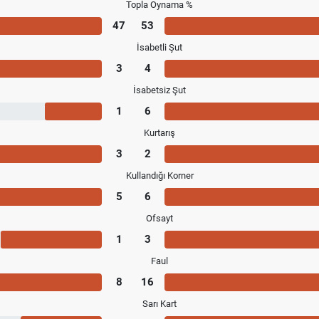
Topla Oynama %
47
53
İsabetli Şut
3
4
İsabetsiz Şut
1
6
Kurtarış
3
2
Kullandığı Korner
5
6
Ofsayt
1
3
Faul
8
16
Sarı Kart