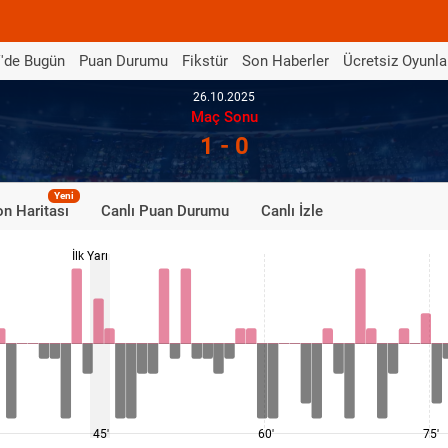
'de Bugün
Puan Durumu
Fikstür
Son Haberler
Ücretsiz Oyunla
26.10.2025
Maç Sonu
1 - 0
Yeni
n Haritası
Canlı Puan Durumu
Canlı İzle
İlk Yarı
45'
60'
75'