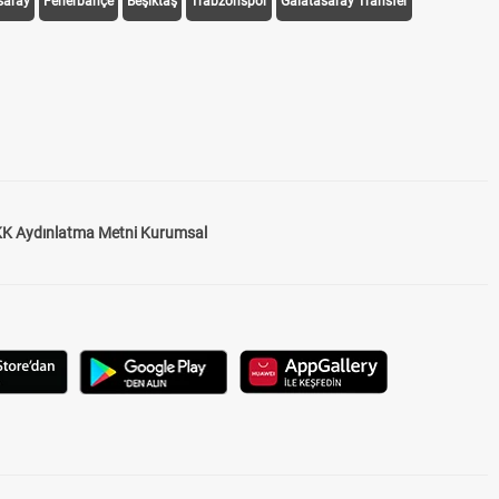
saray
Fenerbahçe
Beşiktaş
Trabzonspor
Galatasaray Transfer
K Aydınlatma Metni Kurumsal