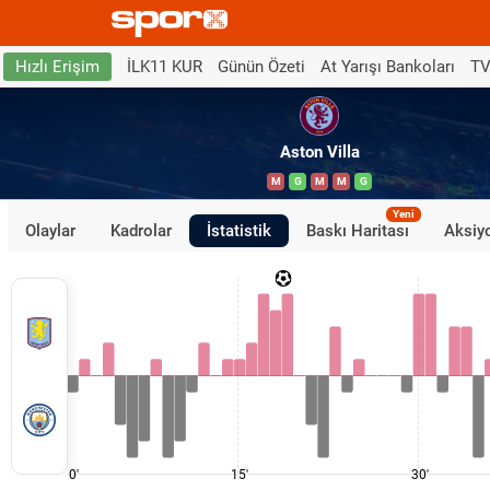
İLK11 KUR
Günün Özeti
At Yarışı Bankoları
TV
Hızlı Erişim
Aston Villa
M
G
M
M
G
Yeni
Olaylar
Kadrolar
İstatistik
Baskı Haritası
Aksiyo
0'
15'
30'