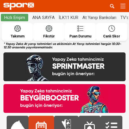
ANA SAYFA
İLK11 KUR
At Yarışı Bankoları
TV'
Hızlı Erişim
Takımım
Fikstür
Puan Durumu
Canlı Skor
* Yapay Zeka At yarışı tahminleri ve ekibimizin At Yarışı tahminleri hergün 10:30-
12:30 arasında yayınlanmaktadır.
Yapay Zeka tahmincimiz
SPRINTMASTER
bugün için öneriyor:
Yapay Zeka tahmincimiz
BEYGİRBOOSTER
bugün için öneriyor: