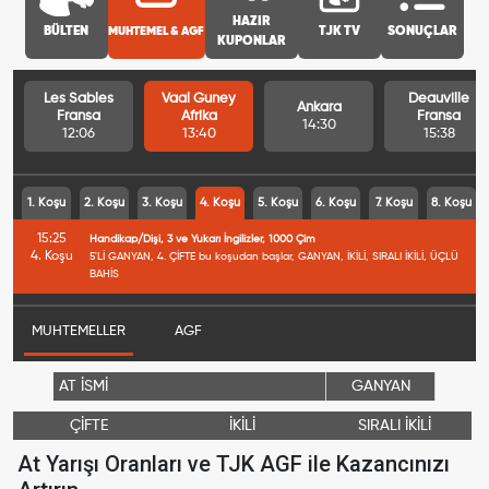
HAZIR
BÜLTEN
MUHTEMEL & AGF
TJK TV
SONUÇLAR
KUPONLAR
Les Sables
Vaal Guney
Deauville
Ankara
Fransa
Afrika
Fransa
14:30
12:06
13:40
15:38
1. Koşu
2. Koşu
3. Koşu
4. Koşu
5. Koşu
6. Koşu
7. Koşu
8. Koşu
15:25
Handikap/Dişi, 3 ve Yukarı İngilizler, 1000 Çim
4. Koşu
5'Lİ GANYAN, 4. ÇİFTE bu koşudan başlar, GANYAN, İKİLİ, SIRALI İKİLİ, ÜÇLÜ
BAHİS
MUHTEMELLER
AGF
AT İSMİ
GANYAN
ÇİFTE
İKİLİ
SIRALI İKİLİ
At Yarışı Oranları ve TJK AGF ile Kazancınızı