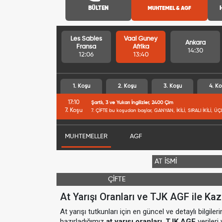
BÜLTEN
MUHTEMEL & AGF
Les Sables
Vaal Guney
Ankara
Fransa
Afrika
14:30
12:06
13:40
1. Koşu
2. Koşu
3. Koşu
4. Ko
17:10
Şartlı, 3 ve Yukarı İngilizler, 2400 Çim
7. Koşu
7. ÇİFTE bu koşudan başlar, GANYAN, İKİLİ, SIRALI İKİLİ, ÜÇ
MUHTEMELLER
AGF
AT İSMİ
ÇİFTE
At Yarışı Oranları ve TJK AGF ile Kaz
At yarışı tutkunları için en güncel ve detaylı bilgil
hazırladığımız
at yarışı oranları
,
TJK AGF
verileri