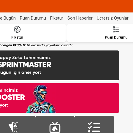
de Bugün
Puan Durumu
Fikstür
Son Haberler
Ücretsiz Oyunlar
Fikstür
Puan Durumu
eri hergün 10:30-12:30 arasında yayınlanmaktadır.
apay Zeka tahmincimiz
SPRINTMASTER
ugün için öneriyor:
mincimiz
OOSTER
yor: