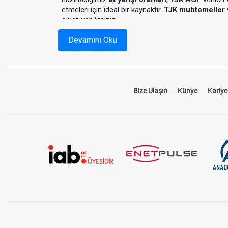
etmeleri için ideal bir kaynaktır.
TJK muhtemeller
oluşturabilirsiniz.
Devamını Oku
At Yarışı Oranları Nedir?
At yarışı oranları, bir yarışta hangi atın ne kadar
yapılacağını belirten rakamlardır. Sitemizde sun
Bize Ulaşın
Künye
Kariye
oranları kapsar. Bu oranlar, yarışseverlerin daha bil
TJK AGF ve AGF Tablosu 
TJK AGF
, yani "Altılı Ganyan Favorileri", yarışlarda
AGF tablosu
, bu oranları grafiksel ve liste şeklin
Sitemizde, TJK tarafından güncellenen
AGF tablo
bu bilgiler ışığında seçimlerinizi yapabilirsiniz.
TJK Muhtemeller ile Yarış 