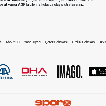
ve
at yarışı AGF
bilgilerine kolayca ulaşıp stratejilerinizi
 şansı olduğunu ve kazandığı takdirde ne kadar ödeme
duğumuz
at yarışı oranları
, TJK tarafından belirlenen en güncel
r
About US
Yasal Uyarı
Çerez Politikası
Gizlilik Politikası
KVK
inçli tercih yapmalarına olanak tanır.
Nedir?
 hangi atların daha çok tercih edildiğini gösteren bir veridir.
de sunarak yarışseverlerin analiz yapmalarını kolaylaştırır.
su
ile hangi atın daha fazla destek gördüğünü öğrenebilir ve
Stratejinizi Belirleyin