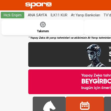
ANA SAYFA
İLK11 KUR
At Yarışı Bankoları
TV'
Hızlı Erişim
Takımım
* Yapay Zeka At yarışı tahminleri ve ekibimizin At Yarışı tahminl
Y
b
Yapay Zeka tah
BEYGİRB
bugün için öneri