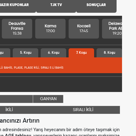
HAZIR KUPONLAR
TJK TV
SONUÇLAR
Deauville
Delaware
Karma
Kocaeli
Fransa
Park ABD
17:00
17:45
15:38
19:20
şu
5. Koşu
6. Koşu
7. Koşu
8. Koşu
LÜ BAHİS, PLASE, PLASE İKİLİ, SIRALI 5 Lİ BAHİS
GANYAN
İKİLİ
SIRALI İKİLİ
ancınızı Artırın
erin adresindesiniz! Yarış heyecanını bir adım öteye taşımak için
 ve
AGF tablosu
, yarışseverlerin kazanç oranlarını maksimize