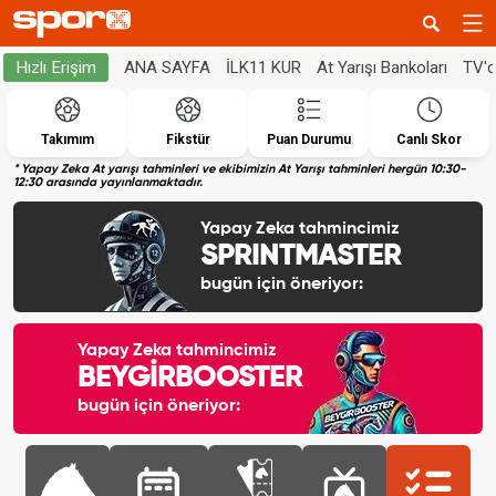
ANA SAYFA
İLK11 KUR
At Yarışı Bankoları
TV'
Hızlı Erişim
Takımım
Fikstür
Puan Durumu
Canlı Skor
* Yapay Zeka At yarışı tahminleri ve ekibimizin At Yarışı tahminleri hergün 10:30-
12:30 arasında yayınlanmaktadır.
Yapay Zeka tahmincimiz
SPRINTMASTER
bugün için öneriyor:
Yapay Zeka tahmincimiz
BEYGİRBOOSTER
bugün için öneriyor: