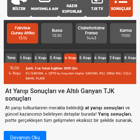
HAZIR
BÜLTEN
MUHTEMEL & AGF
TJK TV
SONUÇLAR
KUPONLAR
Fairview
Clairefontaine
Bursa
Karma
Guney Afrika
Fransa
13:30
17:00
13:15
14:43
Tümü
1. Koşu
2. Koşu
3. Koşu
4. Koşu
5. Koşu
6. Koşu
7. Koşu
8. Koşu
15:00
Şartlı, 3 ve Yukarı İngilizler, 2000 Çim
4. Koşu
5'Lİ GANYAN, 4. ÇİFTE bu koşudan başlar, GANYAN, İKİLİ, SIRALI İKİLİ, ÜÇLÜ
BAHİS, PLASE
At Yarışı Sonuçları ve Altılı Ganyan TJK
sonuçları
At yarışı tutkunlarının merakla beklediği
at yarışı sonuçları
ve
güncel kazancınızı belirleyen detaylar burada!
Yarış sonuçları
,
pistte gerçekleşen tüm gelişmeleri eksiksiz bir şekilde sunarak,
yarış heyecanını tamamlamanızı sağlar.
TJK sonuçlar
, kazanan
atlar, jokey bilgileri ve kazandırılan miktarlar ile sizlere detaylı bir
Devamını Oku
analiz sunuyor.