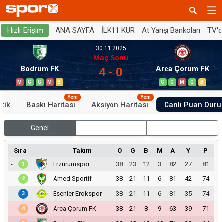
ANA SAYFA
İLK11 KUR
At Yarışı Bankoları
TV'
Hızlı Erişim
30.11.2025
Maç Sonu
Bodrum FK
Arca Çorum FK
4 - 0
M
G
G
M
B
G
G
M
G
B
Yeni
Yeni
stik
Baskı Haritası
Aksiyon Haritası
Canlı Puan Dur
Genel
İç Saha
Dış Saha
Sıra
Takım
O
G
B
M
A
Y
P
-
Erzurumspor
38
23
12
3
82
27
81
1
-
Amed Sportif
38
21
11
6
81
42
74
2
-
Esenler Erokspor
38
21
11
6
81
35
74
3
-
Arca Çorum FK
38
21
8
9
63
39
71
4