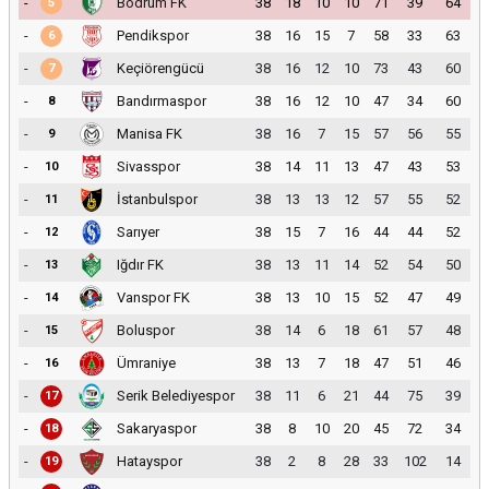
-
Bodrum FK
38
18
10
10
71
39
64
5
-
Pendikspor
38
16
15
7
58
33
63
6
-
Keçiörengücü
38
16
12
10
73
43
60
7
-
Bandırmaspor
38
16
12
10
47
34
60
8
-
Manisa FK
38
16
7
15
57
56
55
9
-
Sivasspor
38
14
11
13
47
43
53
10
-
İstanbulspor
38
13
13
12
57
55
52
11
-
Sarıyer
38
15
7
16
44
44
52
12
-
Iğdır FK
38
13
11
14
52
54
50
13
-
Vanspor FK
38
13
10
15
52
47
49
14
-
Boluspor
38
14
6
18
61
57
48
15
-
Ümraniye
38
13
7
18
47
51
46
16
-
Serik Belediyespor
38
11
6
21
44
75
39
17
-
Sakaryaspor
38
8
10
20
45
72
34
18
-
Hatayspor
38
2
8
28
33
102
14
19