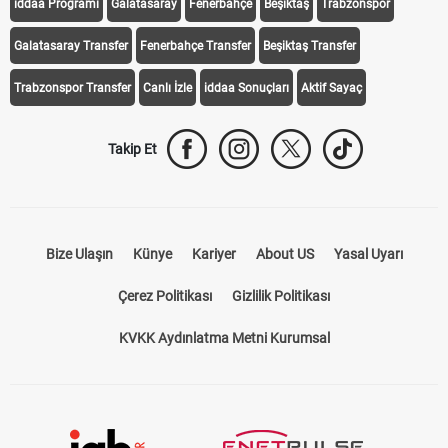
iddaa Programı
Galatasaray
Fenerbahçe
Beşiktaş
Trabzonspor
Galatasaray Transfer
Fenerbahçe Transfer
Beşiktaş Transfer
Trabzonspor Transfer
Canlı İzle
iddaa Sonuçları
Aktif Sayaç
Takip Et
Bize Ulaşın
Künye
Kariyer
About US
Yasal Uyarı
Çerez Politikası
Gizlilik Politikası
KVKK Aydınlatma Metni Kurumsal