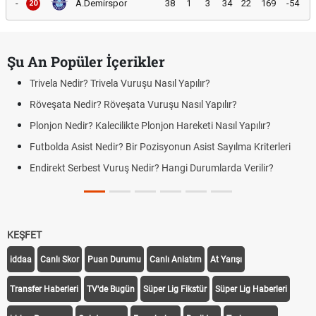
-
A.Demirspor
38
1
3
34
22
169
-54
20
Şu An Popüler İçerikler
Trivela Nedir? Trivela Vuruşu Nasıl Yapılır?
Röveşata Nedir? Röveşata Vuruşu Nasıl Yapılır?
Plonjon Nedir? Kalecilikte Plonjon Hareketi Nasıl Yapılır?
Futbolda Asist Nedir? Bir Pozisyonun Asist Sayılma Kriterleri
Endirekt Serbest Vuruş Nedir? Hangi Durumlarda Verilir?
KEŞFET
iddaa
Canlı Skor
Puan Durumu
Canlı Anlatım
At Yarışı
Transfer Haberleri
TV'de Bugün
Süper Lig Fikstür
Süper Lig Haberleri