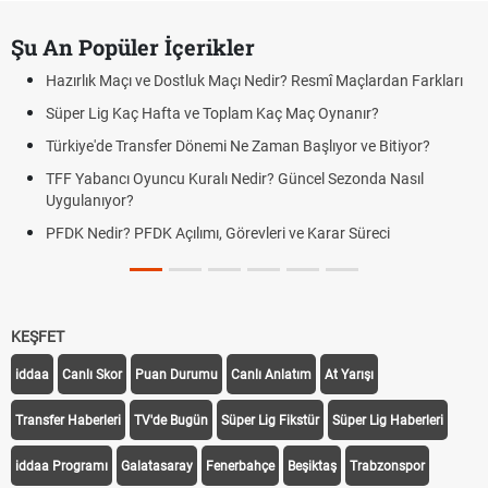
Şu An Popüler İçerikler
Hazırlık Maçı ve Dostluk Maçı Nedir? Resmî Maçlardan Farkları
Süper Lig Kaç Hafta ve Toplam Kaç Maç Oynanır?
Türkiye'de Transfer Dönemi Ne Zaman Başlıyor ve Bitiyor?
TFF Yabancı Oyuncu Kuralı Nedir? Güncel Sezonda Nasıl
Uygulanıyor?
PFDK Nedir? PFDK Açılımı, Görevleri ve Karar Süreci
KEŞFET
iddaa
Canlı Skor
Puan Durumu
Canlı Anlatım
At Yarışı
Transfer Haberleri
TV'de Bugün
Süper Lig Fikstür
Süper Lig Haberleri
iddaa Programı
Galatasaray
Fenerbahçe
Beşiktaş
Trabzonspor