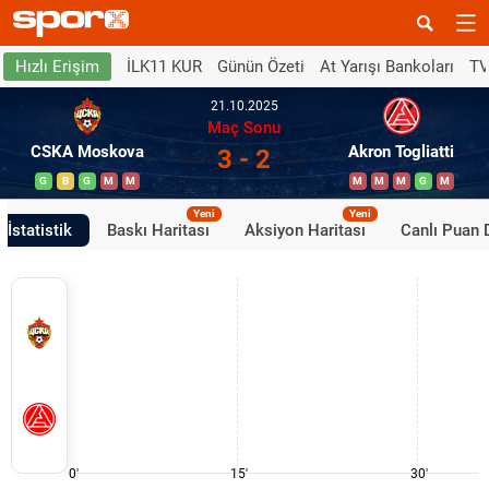
İLK11 KUR
Günün Özeti
At Yarışı Bankoları
TV
Hızlı Erişim
21.10.2025
Maç Sonu
CSKA Moskova
Akron Togliatti
3 - 2
G
B
G
M
M
M
M
M
G
M
Yeni
Yeni
İstatistik
Baskı Haritası
Aksiyon Haritası
Canlı Puan
0'
15'
30'