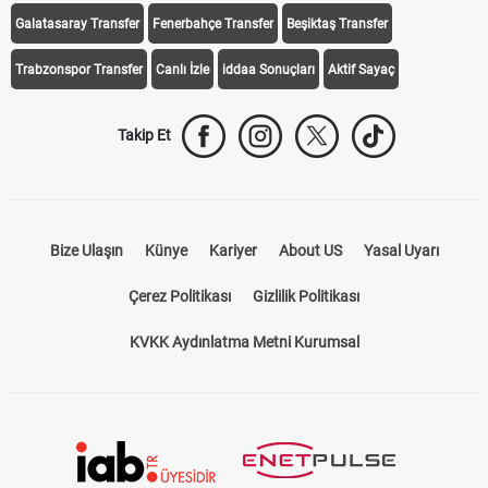
Galatasaray Transfer
Fenerbahçe Transfer
Beşiktaş Transfer
Trabzonspor Transfer
Canlı İzle
iddaa Sonuçları
Aktif Sayaç
Takip Et
Bize Ulaşın
Künye
Kariyer
About US
Yasal Uyarı
Çerez Politikası
Gizlilik Politikası
KVKK Aydınlatma Metni Kurumsal