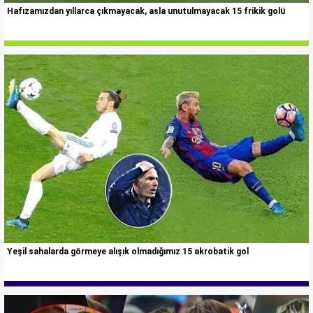
Hafızamızdan yıllarca çıkmayacak, asla unutulmayacak 15 frikik golü
Yeşil sahalarda görmeye alışık olmadığımız 15 akrobatik gol