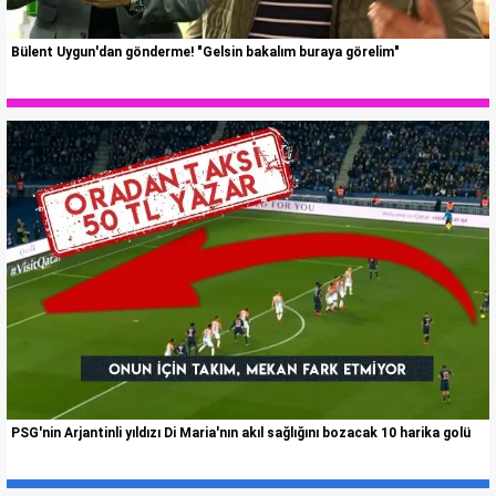
Bülent Uygun'dan gönderme! "Gelsin bakalım buraya görelim"
PSG'nin Arjantinli yıldızı Di Maria'nın akıl sağlığını bozacak 10 harika golü