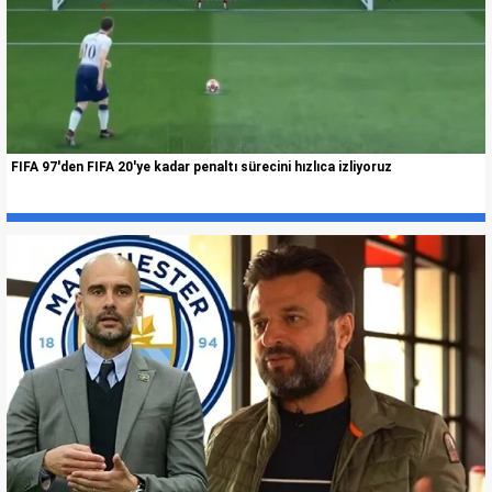
FIFA 97'den FIFA 20'ye kadar penaltı sürecini hızlıca izliyoruz