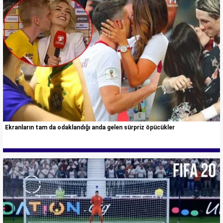
Ekranların tam da odaklandığı anda gelen sürpriz öpücükler