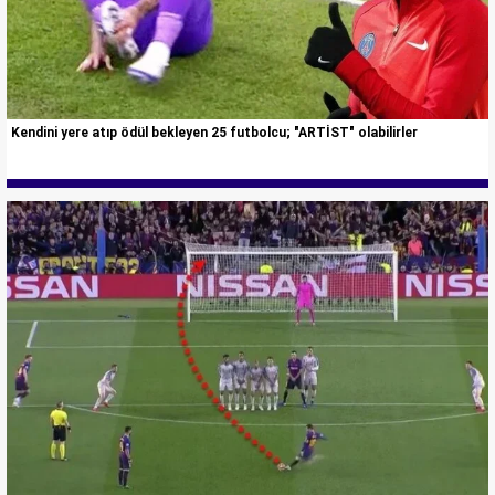
Kendini yere atıp ödül bekleyen 25 futbolcu; "ARTİST" olabilirler