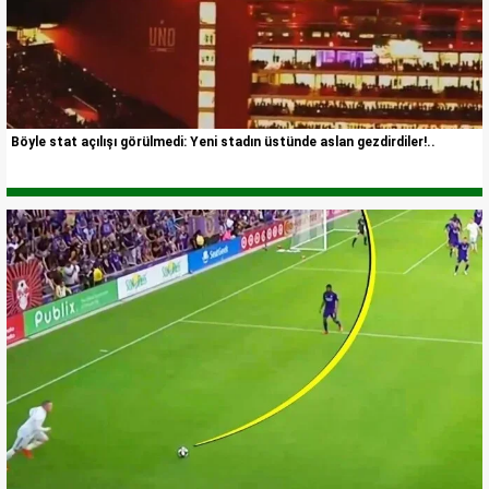
Böyle stat açılışı görülmedi: Yeni stadın üstünde aslan gezdirdiler!..