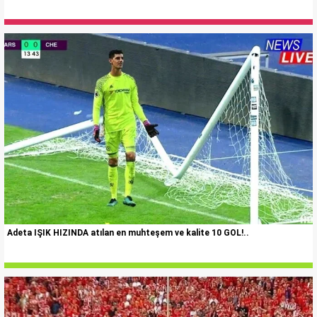
Adeta IŞIK HIZINDA atılan en muhteşem ve kalite 10 GOL!..