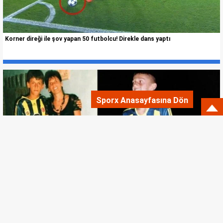
Korner direği ile şov yapan 50 futbolcu! Direkle dans yaptı
Sporx Anasayfasına Dön
Küçükken tuttuğu takıma transfer olan futbolcular kimler? Hadi gelin