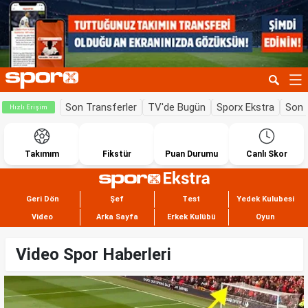
Son Transferler
TV'de Bugün
Sporx Ekstra
Son 
Hızlı Erişim
Takımım
Fikstür
Puan Durumu
Canlı Skor
Geri Dön
Şef
Test
Yedek Kulubesi
Video
Arka Sayfa
Erkek Kulübü
Oyun
Video Spor Haberleri