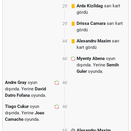
Arda Kizildag
sarı kart
29'
gördü
Drissa Camara
sarı kart
29'
gördü
Alexandru Maxim
sarı
44'
kart gördü
Myenty Abena
oyun
46'
dışında. Yerine
Semih
Guler
oyunda.
Andre Gray
oyun
46'
dışında. Yerine
David
Datro Fofana
oyunda.
Tiago Cukur
oyun
46'
dışında. Yerine
Joao
Camacho
oyunda.
Alexandru Maxim
55'