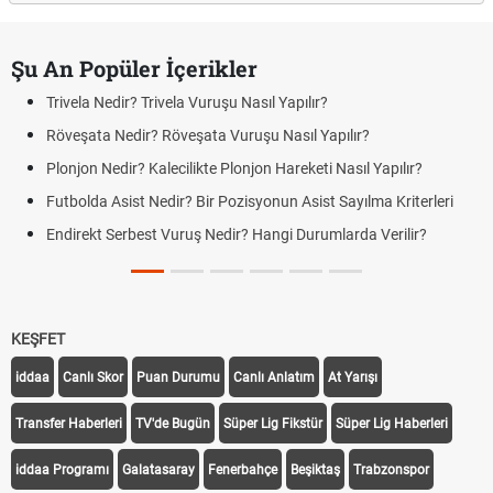
Şu An Popüler İçerikler
Trivela Nedir? Trivela Vuruşu Nasıl Yapılır?
Röveşata Nedir? Röveşata Vuruşu Nasıl Yapılır?
Plonjon Nedir? Kalecilikte Plonjon Hareketi Nasıl Yapılır?
Futbolda Asist Nedir? Bir Pozisyonun Asist Sayılma Kriterleri
Endirekt Serbest Vuruş Nedir? Hangi Durumlarda Verilir?
KEŞFET
iddaa
Canlı Skor
Puan Durumu
Canlı Anlatım
At Yarışı
Transfer Haberleri
TV'de Bugün
Süper Lig Fikstür
Süper Lig Haberleri
iddaa Programı
Galatasaray
Fenerbahçe
Beşiktaş
Trabzonspor