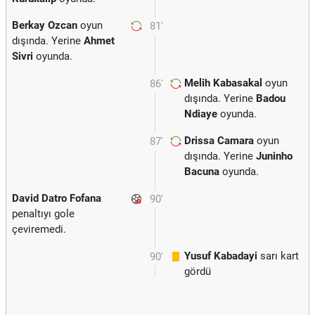
Berkay Ozcan
oyun
81'
dışında. Yerine
Ahmet
Sivri
oyunda.
Melih Kabasakal
oyun
86'
dışında. Yerine
Badou
Ndiaye
oyunda.
Drissa Camara
oyun
87'
dışında. Yerine
Juninho
Bacuna
oyunda.
David Datro Fofana
90'
penaltıyı gole
çeviremedi.
Yusuf Kabadayi
sarı kart
90'
gördü