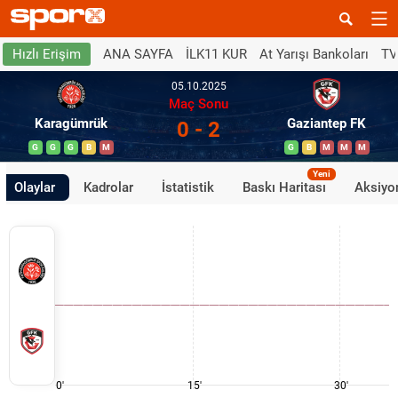
ANA SAYFA
İLK11 KUR
At Yarışı Bankoları
TV
Hızlı Erişim
05.10.2025
Maç Sonu
Karagümrük
Gaziantep FK
0 - 2
G
G
G
B
M
G
B
M
M
M
Yeni
Olaylar
Kadrolar
İstatistik
Baskı Haritası
Aksiyon
0'
15'
30'