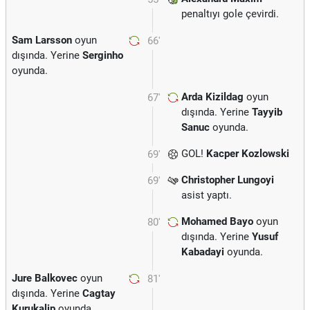
penaltıyı gole çevirdi.
Sam Larsson
oyun
66'
dışında. Yerine
Serginho
oyunda.
Arda Kizildag
oyun
67'
dışında. Yerine
Tayyib
Sanuc
oyunda.
GOL!
Kacper Kozlowski
69'
Christopher Lungoyi
69'
asist yaptı.
Mohamed Bayo
oyun
80'
dışında. Yerine
Yusuf
Kabadayi
oyunda.
Jure Balkovec
oyun
81'
dışında. Yerine
Cagtay
Kurukalip
oyunda.