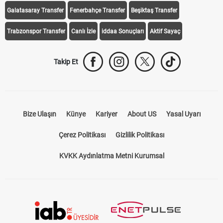
Galatasaray Transfer
Fenerbahçe Transfer
Beşiktaş Transfer
Trabzonspor Transfer
Canlı İzle
iddaa Sonuçları
Aktif Sayaç
Takip Et
Bize Ulaşın
Künye
Kariyer
About US
Yasal Uyarı
Çerez Politikası
Gizlilik Politikası
KVKK Aydınlatma Metni Kurumsal