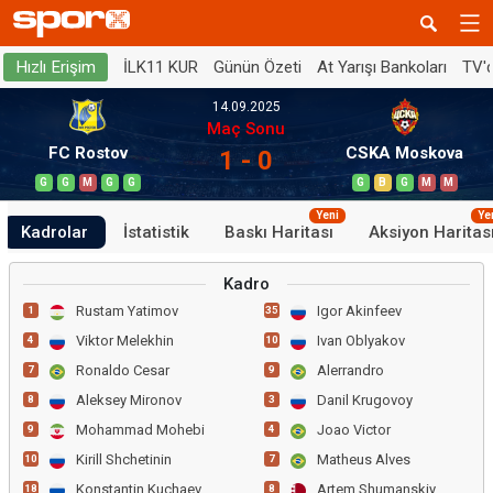
İLK11 KUR
Günün Özeti
At Yarışı Bankoları
TV'
Hızlı Erişim
14.09.2025
Maç Sonu
FC Rostov
CSKA Moskova
1 - 0
G
G
M
G
G
G
B
G
M
M
Yeni
Ye
Kadrolar
İstatistik
Baskı Haritası
Aksiyon Haritas
Kadro
Rustam Yatimov
Igor Akinfeev
1
35
Viktor Melekhin
Ivan Oblyakov
4
10
Ronaldo Cesar
Alerrandro
7
9
Aleksey Mironov
Danil Krugovoy
8
3
Mohammad Mohebi
Joao Victor
9
4
Kirill Shchetinin
Matheus Alves
10
7
Konstantin Kuchaev
Artem Shumanskiy
18
8