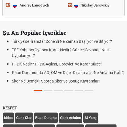
Andrey Langovich
Nikolay Barovskiy
87
99
Şu An Popüler İçerikler
Türkiye'de Transfer Dönemi Ne Zaman Başlıyor ve Bitiyor?
TFF Yabancı Oyuncu Kuralı Nedir? Güncel Sezonda Nasıl
Uygulanıyor?
PFDK Nedir? PFDK Açılımı, Görevleri ve Karar Süreci
Puan Durumunda AG, OM ve Diğer Kısaltmalar Ne Anlama Gelir?
Skor Ne Demek? Sporda Skor ve Sonuç Kavramları
KEŞFET
iddaa
Canlı Skor
Puan Durumu
Canlı Anlatım
At Yarışı