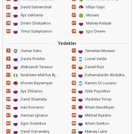
David Semenchuk
Milan Gajic
22
22
Ilya Vakhania
Moises
40
27
Dmitri Chistyakov
Matvey Kislyak
78
31
Timur Suleymanov
Igor Diveev
99
78
Yedekler
Oumar Sako
Tamerlan Musaev
3
11
Danila Prokhin
Lionel Verde
5
18
Aleksandr Tarasov
Daniel Ruiz
6
19
Ibraheem Mahfus Ajasa
Dzhamalutdin Abdulkadyrov
17
23
Khoren Bayramyan
Ramiro Di Luciano
19
24
Ilya Zhbanov
Gleb Popolitov
57
30
Daniil Shantaliy
Vladislav Torop
58
49
Ivan Komarov
Artem Bandikyan
62
52
German Ignatov
Mikhail Ryadno
67
68
Egor Golenkov
Artem Serikov
69
88
Daniil Odoevskiy
Matvey Lukin
71
90