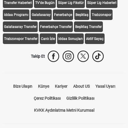
Transfer Haberleri
TV'de Bugün
Süper Lig Fikstür
Süper Lig Haberleri
iddaa Programı
Galatasaray
Fenerbahçe
Beşiktaş
Trabzonspor
Galatasaray Transfer
Fenerbahçe Transfer
Beşiktaş Transfer
Trabzonspor Transfer
Canlı İzle
iddaa Sonuçları
Aktif Sayaç
Takip Et
Bize Ulaşın
Künye
Kariyer
About US
Yasal Uyarı
Çerez Politikası
Gizlilik Politikası
KVKK Aydınlatma Metni Kurumsal