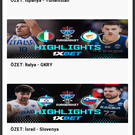
ÖZET: İspanya - Yunanistan
ÖZET: İtalya - GKRY
ÖZET: İsrail - Slovenya