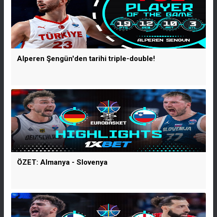
Alperen Şengün'den tarihi triple-double!
ÖZET: Almanya - Slovenya