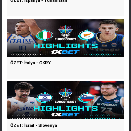
ÖZET: İspanya - Yunanistan
ÖZET: İtalya - GKRY
ÖZET: İsrail - Slovenya