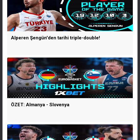
Alperen Şengün'den tarihi triple-double!
ÖZET: Almanya - Slovenya