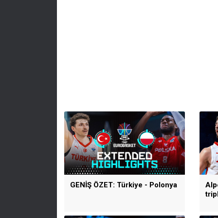
GENİŞ ÖZET: Türkiye - Polonya
Alp
tri