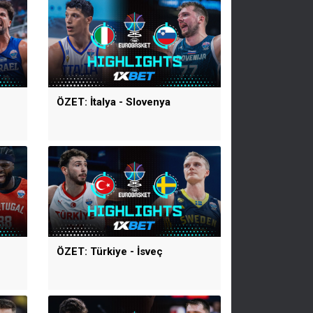
ÖZET: İtalya - Slovenya
ÖZET: Türkiye - İsveç