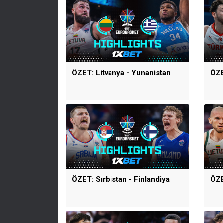
ÖZET: Litvanya - Yunanistan
ÖZE
ÖZET: Sırbistan - Finlandiya
ÖZE