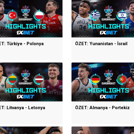
T: Türkiye - Polonya
ÖZET: Yunanistan - İsrail
T: Litvanya - Letonya
ÖZET: Almanya - Portekiz