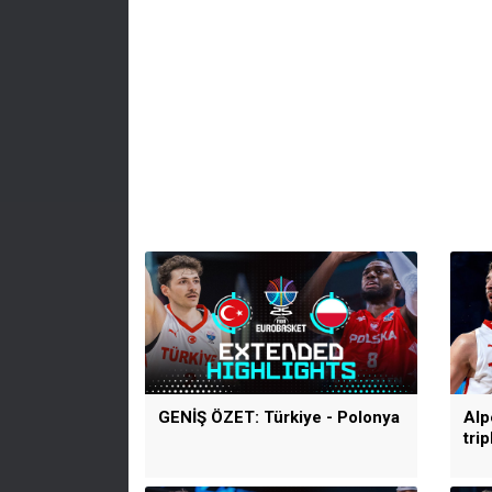
GENİŞ ÖZET: Türkiye - Polonya
Alp
tri