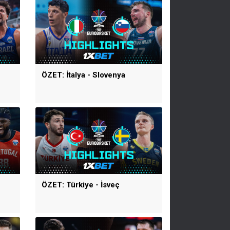
ÖZET: İtalya - Slovenya
ÖZET: Türkiye - İsveç