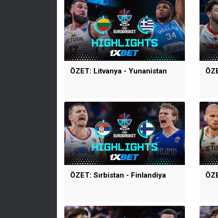
ÖZET: Litvanya - Yunanistan
ÖZE
ÖZET: Sırbistan - Finlandiya
ÖZE