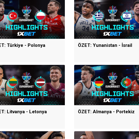
T: Türkiye - Polonya
ÖZET: Yunanistan - İsrail
T: Litvanya - Letonya
ÖZET: Almanya - Portekiz