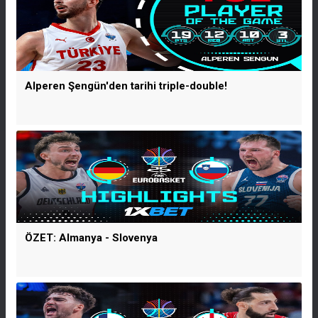
Alperen Şengün'den tarihi triple-double!
ÖZET: Almanya - Slovenya