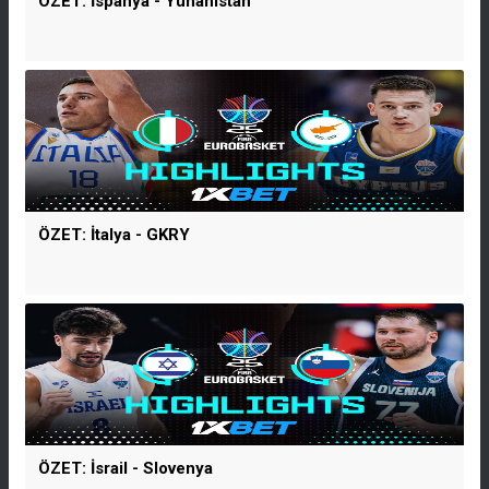
ÖZET: İspanya - Yunanistan
ÖZET: İtalya - GKRY
ÖZET: İsrail - Slovenya