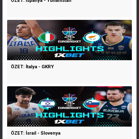
ÖZET: İspanya - Yunanistan
ÖZET: İtalya - GKRY
ÖZET: İsrail - Slovenya