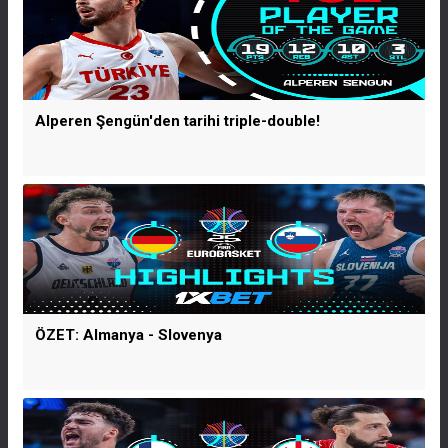
Alperen Şengün'den tarihi triple-double!
ÖZET: Almanya - Slovenya