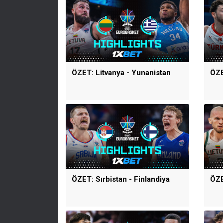
ÖZET: Litvanya - Yunanistan
ÖZE
ÖZET: Sırbistan - Finlandiya
ÖZE