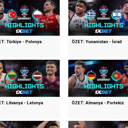
T: Türkiye - Polonya
ÖZET: Yunanistan - İsrail
T: Litvanya - Letonya
ÖZET: Almanya - Portekiz