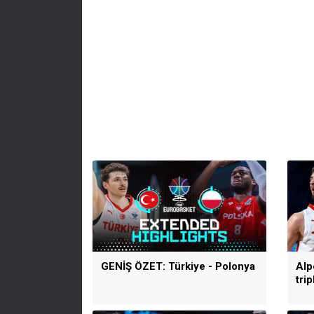
GENİŞ ÖZET: Türkiye - Polonya
Alp
tri