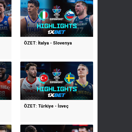
ÖZET: İtalya - Slovenya
ÖZET: Türkiye - İsveç