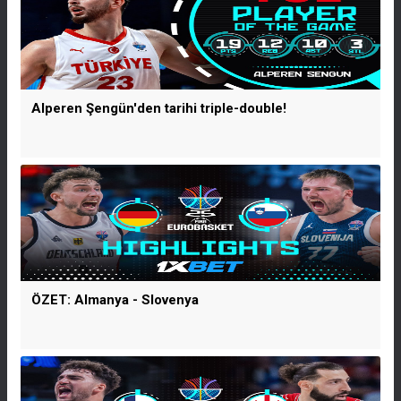
Alperen Şengün'den tarihi triple-double!
ÖZET: Almanya - Slovenya