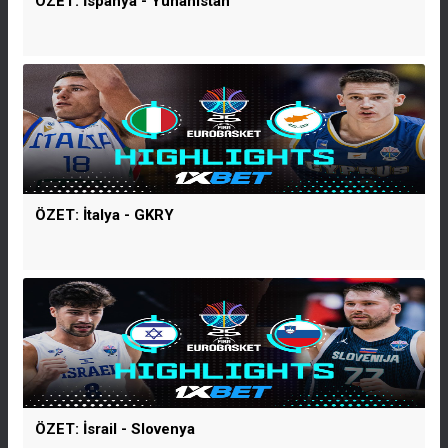
ÖZET: İspanya - Yunanistan
ÖZET: İtalya - GKRY
ÖZET: İsrail - Slovenya