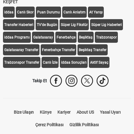
KEŞFET
iddaa
Canlı Skor
Puan Durumu
Canlı Anlatım
At Yarışı
Transfer Haberleri
TV'de Bugün
Süper Lig Fikstür
Süper Lig Haberleri
iddaa Programı
Galatasaray
Fenerbahçe
Beşiktaş
Trabzonspor
Galatasaray Transfer
Fenerbahçe Transfer
Beşiktaş Transfer
Trabzonspor Transfer
Canlı İzle
iddaa Sonuçları
Aktif Sayaç
Takip Et
Bize Ulaşın
Künye
Kariyer
About US
Yasal Uyarı
Çerez Politikası
Gizlilik Politikası