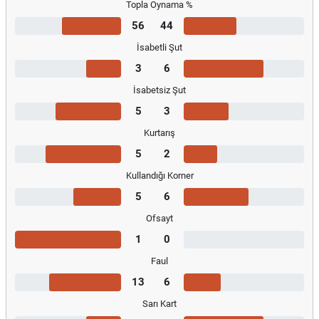
Topla Oynama %
56
44
İsabetli Şut
3
6
İsabetsiz Şut
5
3
Kurtarış
5
2
Kullandığı Korner
5
6
Ofsayt
1
0
Faul
13
6
Sarı Kart