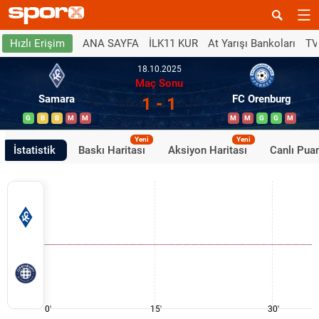
ANA SAYFA
İLK11 KUR
At Yarışı Bankoları
TV
Hızlı Erişim
18.10.2025
Maç Sonu
Samara
FC Orenburg
1 - 1
G
B
B
M
M
M
M
G
G
M
Yeni
Yeni
İstatistik
Baskı Haritası
Aksiyon Haritası
Canlı Pua
0'
15'
30'