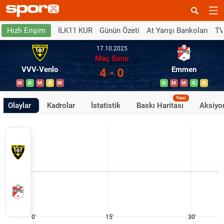
İLK11 KUR
Günün Özeti
At Yarışı Bankoları
TV
Hızlı Erişim
17.10.2025
Maç Sonu
VVV-Venlo
Emmen
4 - 0
M
G
M
B
M
G
M
M
G
B
Yeni
Olaylar
Kadrolar
İstatistik
Baskı Haritası
Aksiyon
0'
15'
30'