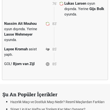
Lukas Larsen
oyun
76'
dışında. Yerine
Gijs Bolk
oyunda.
Nassim Ait Mouhou
83'
oyun dışında. Yerine
Lasse Wehmeyer
oyunda.
Layee Kromah
asist
85'
yaptı.
GOL!
Bjorn van Zijl
85'
Şu An Popüler İçerikler
Hazırlık Maçı ve Dostluk Maçı Nedir? Resmî Maçlardan Farkları
Süper Lig Kaç Hafta ve Toplam Kaç Maç Oynanır?