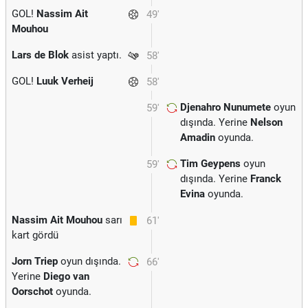
GOL!
Nassim Ait
49'
Mouhou
Lars de Blok
asist yaptı.
58'
GOL!
Luuk Verheij
58'
Djenahro Nunumete
oyun
59'
dışında. Yerine
Nelson
Amadin
oyunda.
Tim Geypens
oyun
59'
dışında. Yerine
Franck
Evina
oyunda.
Nassim Ait Mouhou
sarı
61'
kart gördü
Jorn Triep
oyun dışında.
66'
Yerine
Diego van
Oorschot
oyunda.