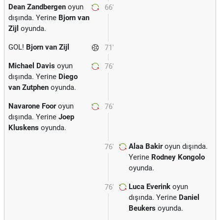
Dean Zandbergen
oyun
66'
dışında. Yerine
Bjorn van
Zijl
oyunda.
GOL!
Bjorn van Zijl
71'
Michael Davis
oyun
76'
dışında. Yerine
Diego
van Zutphen
oyunda.
Navarone Foor
oyun
76'
dışında. Yerine
Joep
Kluskens
oyunda.
Alaa Bakir
oyun dışında.
76'
Yerine
Rodney Kongolo
oyunda.
Luca Everink
oyun
76'
dışında. Yerine
Daniel
Beukers
oyunda.