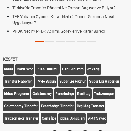
Türkiye'de Transfer Dönemi Ne Zaman Başlıyor ve Bitiyor?
TFF Yabancı Oyuncu Kuralı Nedir? Güncel Sezonda Nasıl
Uygulanıyor?
PFDK Nedir? PFDK Açılımı, Görevleri ve Karar Süreci
KEŞFET
iddaa
Canlı Skor
Puan Durumu
Canlı Anlatım
At Yarışı
Transfer Haberleri
TV'de Bugün
Süper Lig Fikstür
Süper Lig Haberleri
iddaa Programı
Galatasaray
Fenerbahçe
Beşiktaş
Trabzonspor
Galatasaray Transfer
Fenerbahçe Transfer
Beşiktaş Transfer
Trabzonspor Transfer
Canlı İzle
iddaa Sonuçları
Aktif Sayaç