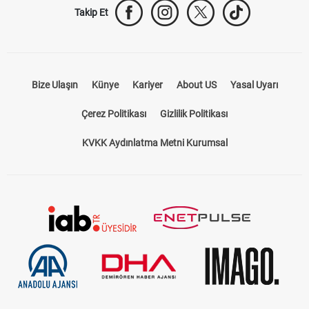
Takip Et
Bize Ulaşın
Künye
Kariyer
About US
Yasal Uyarı
Çerez Politikası
Gizlilik Politikası
KVKK Aydınlatma Metni Kurumsal