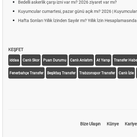
Bedelli askerlik çarşı izni var mı? 2026 ziyaret var mı?
Kuyumcular cumartesi, pazar günü açık mı? 2026 | Kuyumcular
Hafta Sonları Yıllık İzinden Sayılır mı? Yıllık İzin Hesaplamasın
KEŞFET
iddaa
Canlı Skor
Puan Durumu
Canlı Anlatım
At Yarışı
Transfer Haber
Fenerbahçe Transfer
Beşiktaş Transfer
Trabzonspor Transfer
Canlı İzle
Bize Ulaşın
Künye
Kariye