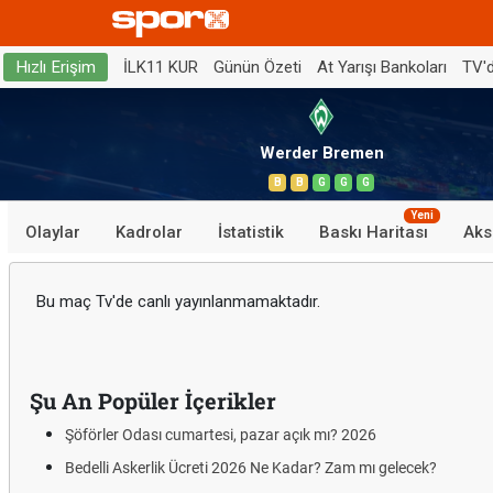
İLK11 KUR
Günün Özeti
At Yarışı Bankoları
TV'
Hızlı Erişim
Werder Bremen
B
B
G
G
G
Yeni
Olaylar
Kadrolar
İstatistik
Baskı Haritası
Aks
Bu maç Tv'de canlı yayınlanmamaktadır.
Şu An Popüler İçerikler
Şöförler Odası cumartesi, pazar açık mı? 2026
Bedelli Askerlik Ücreti 2026 Ne Kadar? Zam mı gelecek?