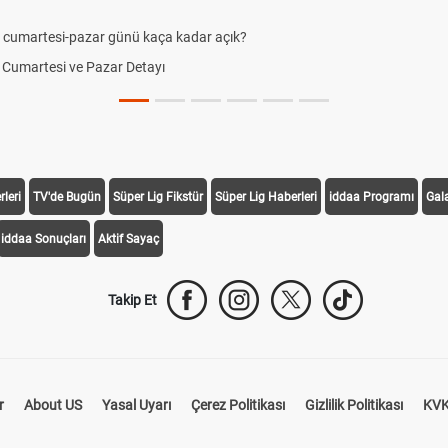
 cumartesi-pazar günü kaça kadar açık?
da Cumartesi ve Pazar Detayı
leri
TV'de Bugün
Süper Lig Fikstür
Süper Lig Haberleri
iddaa Programı
Gal
iddaa Sonuçları
Aktif Sayaç
Takip Et
r
About US
Yasal Uyarı
Çerez Politikası
Gizlilik Politikası
KVK