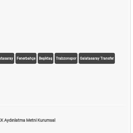
atasaray
Fenerbahçe
Beşiktaş
Trabzonspor
Galatasaray Transfer
K Aydınlatma Metni Kurumsal