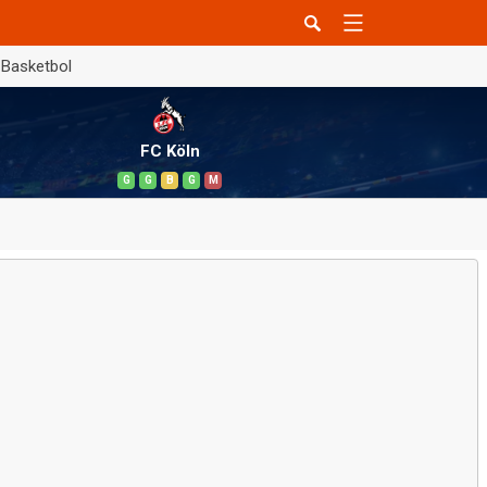
Basketbol
FC Köln
G
G
B
G
M