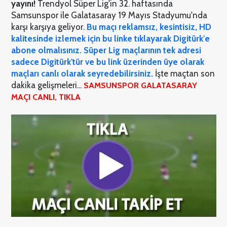
yayını!
Trendyol Süper Lig'in 32. haftasında
Samsunspor ile Galatasaray 19 Mayıs Stadyumu'nda
karşı karşıya geliyor.
Bu maçı reklamsız, kesintisiz, HD
kalitesinde izlemek için bu linke tıklayarak Digitürk'e
abone olmalısınız. Süper Lig maçlarının tek adresi
sadece Digitürk'tür ve bu link üzerinden üye olarak
maçları canlı olarak seyredebilirsiniz.
İşte maçtan son
dakika gelişmeleri...
SAMSUNSPOR GALATASARAY
MAÇI CANLI, TIKLA