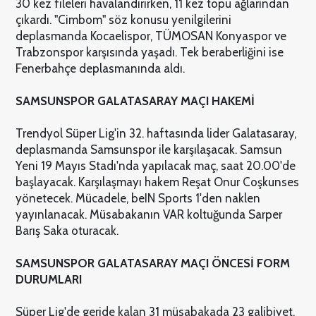
30 kez fileleri havalandırırken, 11 kez topu ağlarından
çıkardı. "Cimbom" söz konusu yenilgilerini
deplasmanda Kocaelispor, TÜMOSAN Konyaspor ve
Trabzonspor karşısında yaşadı. Tek beraberliğini ise
Fenerbahçe deplasmanında aldı.
SAMSUNSPOR GALATASARAY MAÇI HAKEMİ
Trendyol Süper Lig'in 32. haftasında lider Galatasaray,
deplasmanda Samsunspor ile karşılaşacak. Samsun
Yeni 19 Mayıs Stadı'nda yapılacak maç, saat 20.00'de
başlayacak. Karşılaşmayı hakem Reşat Onur Coşkunses
yönetecek. Mücadele, beIN Sports 1'den naklen
yayınlanacak. Müsabakanın VAR koltuğunda Sarper
Barış Saka oturacak.
SAMSUNSPOR GALATASARAY MAÇI ÖNCESİ FORM
DURUMLARI
Süper Lig'de geride kalan 31 müsabakada 23 galibiyet,