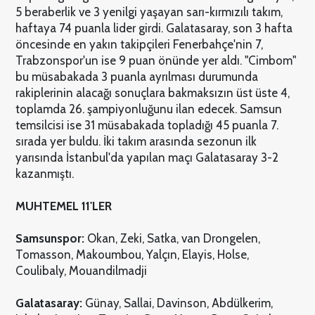
5 beraberlik ve 3 yenilgi yaşayan sarı-kırmızılı takım,
haftaya 74 puanla lider girdi. Galatasaray, son 3 hafta
öncesinde en yakın takipçileri Fenerbahçe'nin 7,
Trabzonspor'un ise 9 puan önünde yer aldı. "Cimbom"
bu müsabakada 3 puanla ayrılması durumunda
rakiplerinin alacağı sonuçlara bakmaksızın üst üste 4,
toplamda 26. şampiyonluğunu ilan edecek. Samsun
temsilcisi ise 31 müsabakada topladığı 45 puanla 7.
sırada yer buldu. İki takım arasında sezonun ilk
yarısında İstanbul'da yapılan maçı Galatasaray 3-2
kazanmıştı.
MUHTEMEL 11'LER
Samsunspor:
Okan, Zeki, Satka, van Drongelen,
Tomasson, Makoumbou, Yalçın, Elayis, Holse,
Coulibaly, Mouandilmadji
Galatasaray:
Günay, Sallai, Davinson, Abdülkerim,