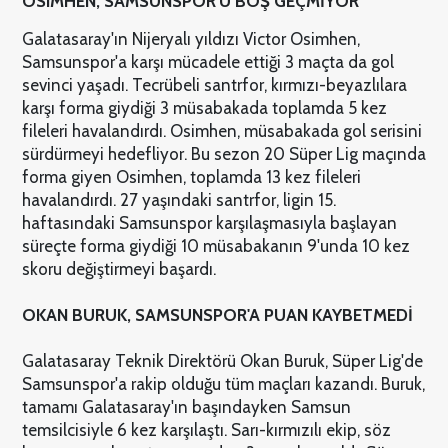
OSIMHEN, SAMSUNSPOR'U BOŞ GEÇMİYOR
Galatasaray'ın Nijeryalı yıldızı Victor Osimhen,
Samsunspor'a karşı mücadele ettiği 3 maçta da gol
sevinci yaşadı. Tecrübeli santrfor, kırmızı-beyazlılara
karşı forma giydiği 3 müsabakada toplamda 5 kez
fileleri havalandırdı. Osimhen, müsabakada gol serisini
sürdürmeyi hedefliyor. Bu sezon 20 Süper Lig maçında
forma giyen Osimhen, toplamda 13 kez fileleri
havalandırdı. 27 yaşındaki santrfor, ligin 15.
haftasındaki Samsunspor karşılaşmasıyla başlayan
süreçte forma giydiği 10 müsabakanın 9'unda 10 kez
skoru değiştirmeyi başardı.
OKAN BURUK, SAMSUNSPOR'A PUAN KAYBETMEDİ
Galatasaray Teknik Direktörü Okan Buruk, Süper Lig'de
Samsunspor'a rakip olduğu tüm maçları kazandı. Buruk,
tamamı Galatasaray'ın başındayken Samsun
temsilcisiyle 6 kez karşılaştı. Sarı-kırmızılı ekip, söz