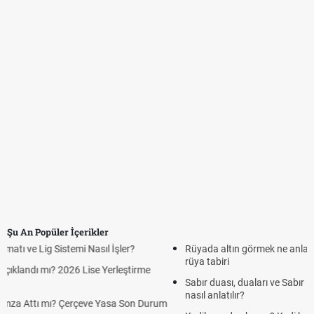
Şu An Popüler İçerikler
Rüyada altın görmek ne anlama geliyor? 8 kısa maddede Altın
rüya tabiri
Sabır duası, duaları ve Sabır ile ilgili ayetler hadisler! Kuran'da sabır
nasıl anlatılır?