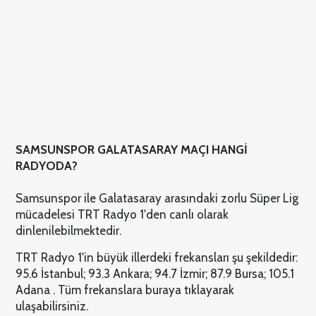
SAMSUNSPOR GALATASARAY MAÇI HANGİ
RADYODA?
Samsunspor ile Galatasaray arasındaki zorlu Süper Lig
mücadelesi TRT Radyo 1'den canlı olarak
dinlenilebilmektedir.
TRT Radyo 1'in büyük illerdeki frekansları şu şekildedir:
95.6 İstanbul; 93.3 Ankara; 94.7 İzmir; 87.9 Bursa; 105.1
Adana . Tüm frekanslara buraya tıklayarak
ulaşabilirsiniz.