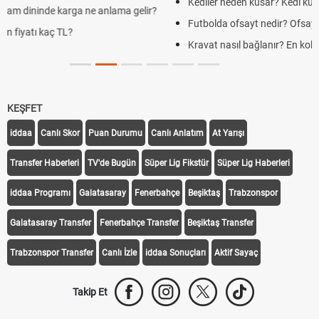
Kediler neden kusar? Kedi kustuktan sonra ne yapılmalı
Futbolda ofsayt nedir? Ofsayt nasıl anlatılır?
Kravat nasıl bağlanır? En kolay kravat bağlama yöntemi
KEŞFET
iddaa
Canlı Skor
Puan Durumu
Canlı Anlatım
At Yarışı
Transfer Haberleri
TV'de Bugün
Süper Lig Fikstür
Süper Lig Haberleri
iddaa Programı
Galatasaray
Fenerbahçe
Beşiktaş
Trabzonspor
Galatasaray Transfer
Fenerbahçe Transfer
Beşiktaş Transfer
Trabzonspor Transfer
Canlı İzle
iddaa Sonuçları
Aktif Sayaç
Takip Et