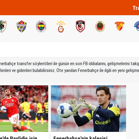
Tr
bahçe transfer söylentileri ile günün en son FB iddialarını, gelişmelerini takip
eri ve gidenleri bulabilirsiniz. Öte yandan Fenerbahçe ile ilgili en yeni gelişme
'de Pavlidis için
Fenerbahçe'nin kalecisi