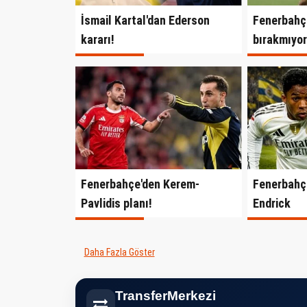
İsmail Kartal'dan Ederson
Fenerbahçe
kararı!
bırakmıyor
Fenerbahçe'den Kerem-
Fenerbahçe
Pavlidis planı!
Endrick
Daha Fazla Göster
TransferMerkezi