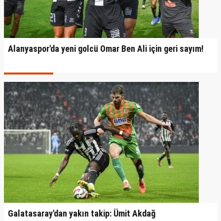
Alanyaspor'da yeni golcü Omar Ben Ali için geri sayım!
Galatasaray'dan yakın takip: Ümit Akdağ