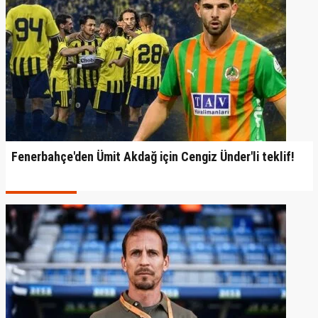
Fenerbahçe'den Ümit Akdağ için Cengiz Ünder'li teklif!