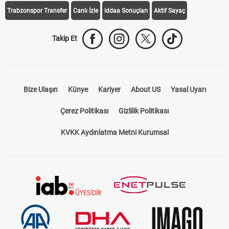
Trabzonspor Transfer
Canlı İzle
iddaa Sonuçları
Aktif Sayaç
Takip Et
Bize Ulaşın
Künye
Kariyer
About US
Yasal Uyarı
Çerez Politikası
Gizlilik Politikası
KVKK Aydınlatma Metni Kurumsal