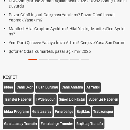
DGS Sonuçları Ne Zaman Açıklanacak 2026? ÖSYM Sonuç Tarihini
Duyurdu
Pazar Günü İnşaat Çalışması Yapılır mı? Pazar Günü İnşaat
Yapmak Yasak mı?
Manifest Hilal Gruptan Ayrıldı mı? Hilal Yelekçi Manifest'ten Ayrıldı
mı?
Yeni Parti Çerçeve Yasaya İmza Attı mı? Çerçeve Yasa Son Durum
Şöförler Odası cumartesi, pazar açık mı? 2026
KEŞFET
iddaa
Canlı Skor
Puan Durumu
Canlı Anlatım
At Yarışı
Transfer Haberleri
TV'de Bugün
Süper Lig Fikstür
Süper Lig Haberleri
iddaa Programı
Galatasaray
Fenerbahçe
Beşiktaş
Trabzonspor
Galatasaray Transfer
Fenerbahçe Transfer
Beşiktaş Transfer