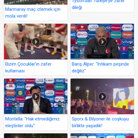
Tyson’dan Türkiye’ye zafer
dileği
Marmaray maç izlemek için
mola verdi!
Bizim Çocuklar'ın zafer
Barış Alper: "İntikam peşinde
kutlaması
değiliz"
Montella: "Hak etmediğimiz
Sporx & Bilyoner ile coşkuyu
eleştiriler oldu"
birlikte yaşadık!