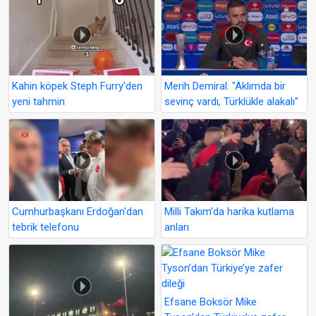
Kahin köpek Steph Furry'den
Merih Demiral: "Aklımda bir
yeni tahmin
sevinç vardı, Türklükle alakalı"
Cumhurbaşkanı Erdoğan'dan
Milli Takım'da harika kutlama
tebrik telefonu
anları
Efsane Boksör Mike