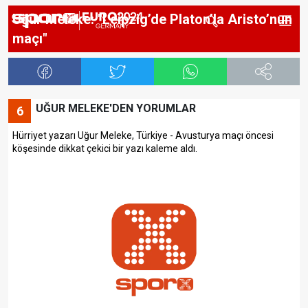
Uğur Meleke: "Leipzig’de Platon’la Aristo’nun
maçı"
UĞUR MELEKE'DEN YORUMLAR
6
Hürriyet yazarı Uğur Meleke, Türkiye - Avusturya maçı öncesi
köşesinde dikkat çekici bir yazı kaleme aldı.