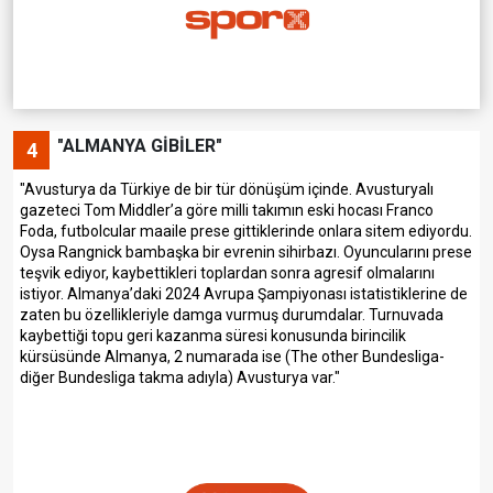
"ALMANYA GİBİLER"
4
"Avusturya da Türkiye de bir tür dönüşüm içinde. Avusturyalı
gazeteci Tom Middler’a göre milli takımın eski hocası Franco
Foda, futbolcular maaile prese gittiklerinde onlara sitem ediyordu.
Oysa Rangnick bambaşka bir evrenin sihirbazı. Oyuncularını prese
teşvik ediyor, kaybettikleri toplardan sonra agresif olmalarını
istiyor. Almanya’daki 2024 Avrupa Şampiyonası istatistiklerine de
zaten bu özellikleriyle damga vurmuş durumdalar. Turnuvada
kaybettiği topu geri kazanma süresi konusunda birincilik
kürsüsünde Almanya, 2 numarada ise (The other Bundesliga-
diğer Bundesliga takma adıyla) Avusturya var."