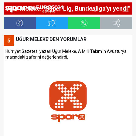
Uğur Meleke: "Süper Lig, Bundesliga'yı yendi"
UĞUR MELEKE'DEN YORUMLAR
5
Hürriyet Gazetesi yazarı Uğur Meleke, A Milli Takım'ın Avusturya
maçındaki zaferini değerlendirdi.