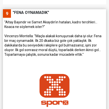
"FENA OYNAMADIK"
9
"Altay Bayındır ve Samet Akaydın'ın hataları, kadro tercihleri...
Kısaca ne söylemek ister?"
Vincenzo Montella: "Maçla alakalı konuşursak daha iyi olur. Fena
bir maç oynamadık. İlk 20 dkaika biz gole çok yaklaştık. İlk
dakikalarda bu seviyedeki rakiplere gol bulmazsanız, işini zor
oluyor. İlk gol sonrasız moral düştü, toparladık derken ikinci gol...
Toparlamaya çalıştık, sonuna kadar mücadele ettik."