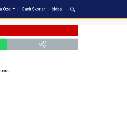
a Özel
Canlı Skorlar
iddaa
lundu.