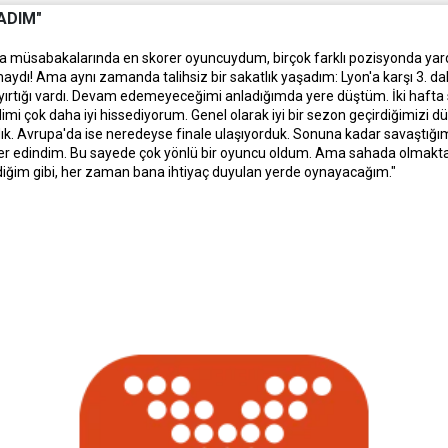
ADIM"
upa müsabakalarında en skorer oyuncuydum, birçok farklı pozisyonda yard
ı! Ama aynı zamanda talihsiz bir sakatlık yaşadım: Lyon'a karşı 3. da
 yırtığı vardı. Devam edemeyeceğimi anladığımda yere düştüm. İki haft
i çok daha iyi hissediyorum. Genel olarak iyi bir sezon geçirdiğimizi d
rdık. Avrupa'da ise neredeyse finale ulaşıyorduk. Sonuna kadar savaştığı
ler edindim. Bu sayede çok yönlü bir oyuncu oldum. Ama sahada olmakta
iğim gibi, her zaman bana ihtiyaç duyulan yerde oynayacağım."