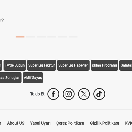
?
i
TV'de Bugün
Süper Lig Fikstür
Süper Lig Haberleri
iddaa Programı
Galata
daa Sonuçları
Aktif Sayaç
Takip Et
r
About US
Yasal Uyarı
Çerez Politikası
Gizlilik Politikası
KVK