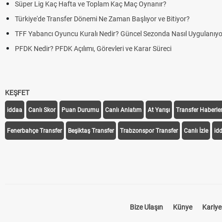
Süper Lig Kaç Hafta ve Toplam Kaç Maç Oynanır?
Türkiye'de Transfer Dönemi Ne Zaman Başlıyor ve Bitiyor?
TFF Yabancı Oyuncu Kuralı Nedir? Güncel Sezonda Nasıl Uygulanıyor
PFDK Nedir? PFDK Açılımı, Görevleri ve Karar Süreci
KEŞFET
iddaa
Canlı Skor
Puan Durumu
Canlı Anlatım
At Yarışı
Transfer Haberler
Fenerbahçe Transfer
Beşiktaş Transfer
Trabzonspor Transfer
Canlı İzle
id
Bize Ulaşın
Künye
Kariye