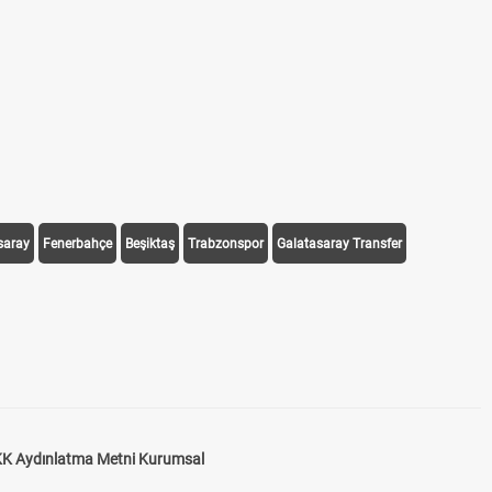
saray
Fenerbahçe
Beşiktaş
Trabzonspor
Galatasaray Transfer
K Aydınlatma Metni Kurumsal