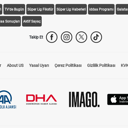
i
TV'de Bugün
Süper Lig Fikstür
Süper Lig Haberleri
iddaa Programı
Galata
daa Sonuçları
Aktif Sayaç
Takip Et
r
About US
Yasal Uyarı
Çerez Politikası
Gizlilik Politikası
KVK