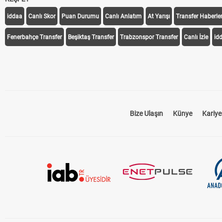
iddaa
Canlı Skor
Puan Durumu
Canlı Anlatım
At Yarışı
Transfer Haberler
Fenerbahçe Transfer
Beşiktaş Transfer
Trabzonspor Transfer
Canlı İzle
id
Bize Ulaşın
Künye
Kariye