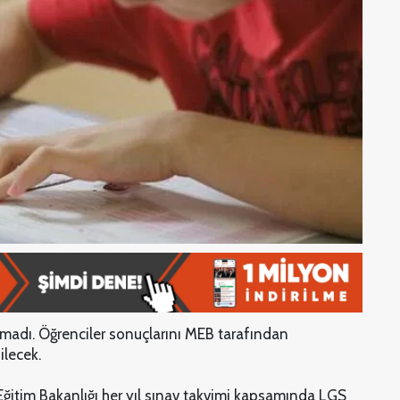
nmadı. Öğrenciler sonuçlarını MEB tarafından
lecek.
 Eğitim Bakanlığı her yıl sınav takvimi kapsamında LGS