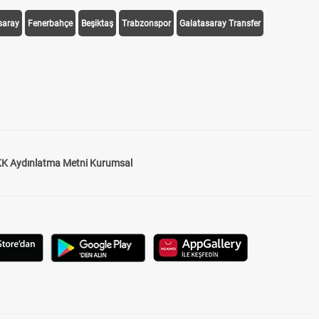
saray
Fenerbahçe
Beşiktaş
Trabzonspor
Galatasaray Transfer
K Aydınlatma Metni Kurumsal