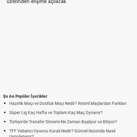
üzerinden erişime açılacak.
Şu An Popüler İçerikler
Hazırlık Maçı ve Dostluk Maçı Nedir? Resmî Maçlardan Farkları
Pu
Süper Lig Kaç Hafta ve Toplam Kaç Maç Oynanır?
Sk
Türkiye'de Transfer Dönemi Ne Zaman Başlıyor ve Bitiyor?
Fu
TFF Yabancı Oyuncu Kuralı Nedir? Güncel Sezonda Nasıl
De
Uygulanıyor?
Uy