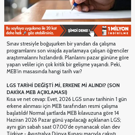
Sınav stresiyle boğuşurken bir yandan da çalışma
programlarını son virajda ayarlamaya çalışan öğrenciler
araştırmalarını hızlandırdı. Planlarını pazar gününe göre
yapan veliler için çok kritik bir gelişme yaşandı. Peki,
MEB'in masasında hangi tarih var?
LGS TARİHİ DEĞİŞTİ Mİ, ERKENE Mİ ALINDI? (SON
DAKİKA MEB AÇIKLAMASI)
Kısa ve net cevap: Evet, 2026 LGS sınav tarihinin 1 gün
erkene alınması için MEB tarafından resmi çalışma
başlatıldı! Normal şartlarda MEB kılavuzuna göre 14
Haziran 2026 Pazar günü yapılacağı açıklanan LGS;
aynı gün sabah saat 07.00'de oynanacak olan dev
Türkiye - Avustralya Dünya Kupası maçıyla çakıştı.