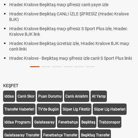
Hradec Kralove Beşiktaş maçı şifresiz canlı yayın izle
Hradec Kralove Beşiktaş CANLI İZLE ŞİFRESİZ (Hradec Kralove
BJK)
Hradec Kralove Beşiktaş maçı şifresiz S Sport Plus izle, Hradec
Kralove BJK link
Hradec Kralove Beşiktaş ücretsiz izle, Hradec Kralove BJK maçı
canlı linki
Hradec Kralove - Beşiktaş maçı şifresiz izle canlı S Sport Plus linki
KEŞFET
iddaa
Canlı Skor
Puan Durumu
Canlı Anlatım
At Yarışı
Transfer Haberleri
TV'de Bugün
Süper Lig Fikstür
Süper Lig Haberleri
iddaa Programı
Galatasaray
Fenerbahçe
Beşiktaş
Trabzonspor
Galatasaray Transfer
Fenerbahçe Transfer
Beşiktaş Transfer