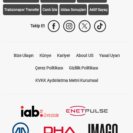
Trabzonspor Transfer
Canlı İzle
iddaa Sonuçları
Aktif Sayaç
Takip Et
Bize Ulaşın
Künye
Kariyer
About US
Yasal Uyarı
Çerez Politikası
Gizlilik Politikası
KVKK Aydınlatma Metni Kurumsal