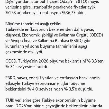
Diğer yandan İstanbul Ticaret Odası'nın (İTO) mayıs
verilerine göre, İstanbul'da perakende fiyatlar aylık
%1,53 artarken, yıllık enflasyon %36,77 oldu.
Büyüme tahminleri aşağı çekildi
Türkiye'de enflasyonun beklenenden daha yavaş
düşmesi, Ekonomik İşbirliği ve Kalkınma Örgütü (OECD)
ve Avrupa İmar ve Kalkınma Bankası (EBRD) gibi
kurumların yıl sonu büyüme tahminlerini aşağı
çekmesinde etkiliydi.
OECD, Türkiye'nin 2026 büyüme beklentisini % 3,3'ten
% 3,1 seviyesine indirdi.
EBRD, savaş, enerji fiyatları ve enflasyon baskılarının
etkisiyle Türkiye ekonomisine ilişkin büyüme
beklentisini % 4,0 seviyesinden % 3,5'e düşürdü.
TÜİK verilerine göre Türkiye ekonomisinin büyüme
oranı, 2026'nın birinci çeyreğinde beklentilerin altında