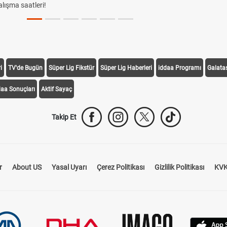
lışma saatleri!
i
TV'de Bugün
Süper Lig Fikstür
Süper Lig Haberleri
iddaa Programı
Galata
daa Sonuçları
Aktif Sayaç
Takip Et
r
About US
Yasal Uyarı
Çerez Politikası
Gizlilik Politikası
KVK