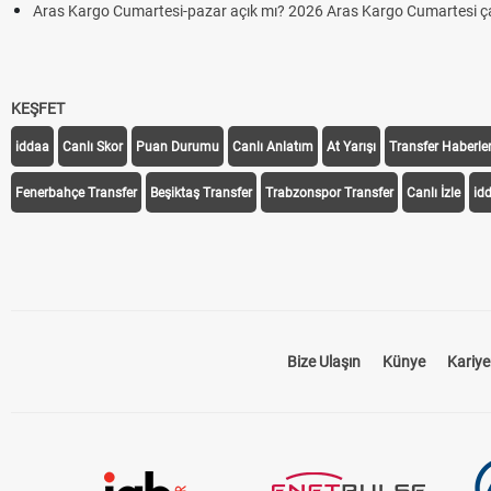
Aras Kargo Cumartesi-pazar açık mı? 2026 Aras Kargo Cumartesi ça
KEŞFET
iddaa
Canlı Skor
Puan Durumu
Canlı Anlatım
At Yarışı
Transfer Haberler
Fenerbahçe Transfer
Beşiktaş Transfer
Trabzonspor Transfer
Canlı İzle
id
Bize Ulaşın
Künye
Kariye