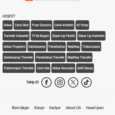
KEŞFET
iddaa
Canlı Skor
Puan Durumu
Canlı Anlatım
At Yarışı
Transfer Haberleri
TV'de Bugün
Süper Lig Fikstür
Süper Lig Haberleri
iddaa Programı
Galatasaray
Fenerbahçe
Beşiktaş
Trabzonspor
Galatasaray Transfer
Fenerbahçe Transfer
Beşiktaş Transfer
Trabzonspor Transfer
Canlı İzle
iddaa Sonuçları
Aktif Sayaç
Takip Et
Bize Ulaşın
Künye
Kariyer
About US
Yasal Uyarı