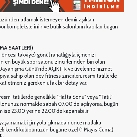
yüzünden atlamak istemeyen demir aşıkları
spor komplekslerinin ve butik salonların kapıları bugün
ŞMA SAATLERİ)
öncesi takviye) gönül rahatlığıyla içmenizi
in en büyük spor salonu zincirlerinden biri olan
 Dayanışma Günü'nde AÇIKTIR ve üyelerine hizmet
ıya sahip olan dev fitness zincirleri, resmi tatillerde
at etmeniz gereken ufak bir detay var:
esmi tatillerde genellikle "Hafta Sonu" veya "Tatil"
salonunuz normalde sabah 07.00'de açılıyorsa, bugün
m ise 23.00 yerine 22.00'de kapanabilir.
 yaşamamak için yola çıkmadan önce mutlaka
ek kendi kulübünüzün bugüne özel (1 Mayıs Cuma)
ir.