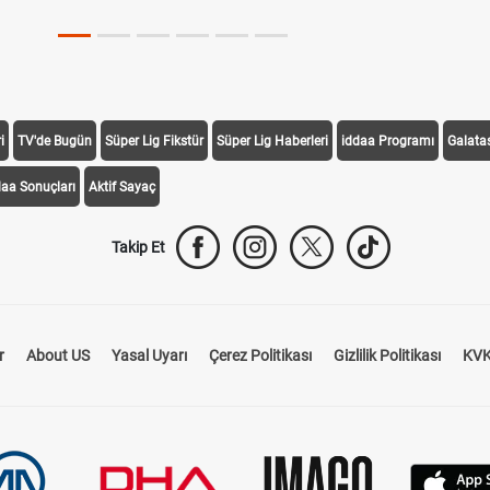
i
TV'de Bugün
Süper Lig Fikstür
Süper Lig Haberleri
iddaa Programı
Galata
daa Sonuçları
Aktif Sayaç
Takip Et
r
About US
Yasal Uyarı
Çerez Politikası
Gizlilik Politikası
KVK