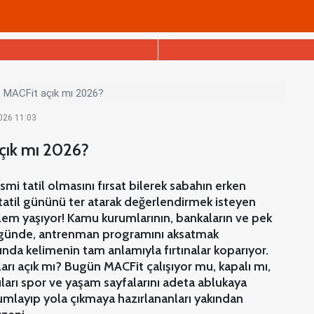
ı, MACFit açık mı 2026?
2026 11:03
açık mı 2026?
i tatil olmasını fırsat bilerek sabahın erken
 tatil gününü ter atarak değerlendirmek isteyen
ilem yaşıyor! Kamu kurumlarının, bankaların ve pek
l günde, antrenman programını aksatmak
da kelimenin tam anlamıyla fırtınalar koparıyor.
arı açık mı? Bugün MACFit çalışıyor mu, kapalı mı,
uları spor ve yaşam sayfalarını adeta ablukaya
mlayıp yola çıkmaya hazırlananları yakından