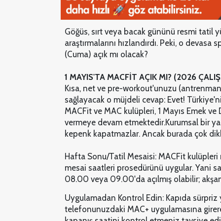
Göğüs, sırt veya bacak gününü resmi tatil 
araştırmalarını hızlandırdı. Peki, o devasa 
(Cuma) açık mı olacak?
1 MAYIS'TA MACFİT AÇIK MI? (2026 ÇALI
Kısa, net ve pre-workout'unuzu (antrenman 
sağlayacak o müjdeli cevap: Evet! Türkiye'n
MACFit ve MAC kulüpleri, 1 Mayıs Emek ve
vermeye devam etmektedir.
Kurumsal bir yap
kepenk kapatmazlar. Ancak burada çok dikk
Hafta Sonu/Tatil Mesaisi: MACFit kulüpleri r
mesai saatleri prosedürünü uygular. Yani 
08.00 veya 09.00'da açılmış olabilir; akşa
Uygulamadan Kontrol Edin: Kapıda sürpriz
telefonunuzdaki MAC+ uygulamasına girer
kapanış saatini kontrol etmeniz tavsiye edil