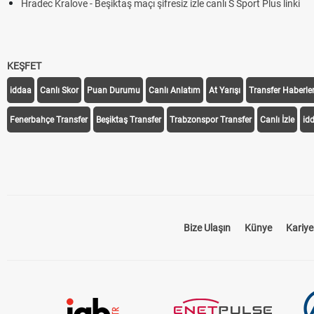
Hradec Kralove - Beşiktaş maçı şifresiz izle canlı S Sport Plus linki
KEŞFET
iddaa
Canlı Skor
Puan Durumu
Canlı Anlatım
At Yarışı
Transfer Haberler
Fenerbahçe Transfer
Beşiktaş Transfer
Trabzonspor Transfer
Canlı İzle
id
Bize Ulaşın
Künye
Kariye