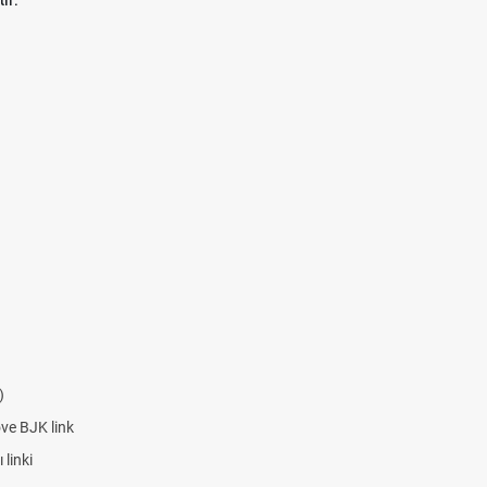
)
ove BJK link
linki