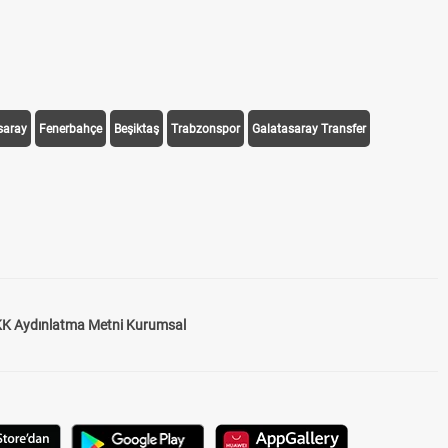
saray
Fenerbahçe
Beşiktaş
Trabzonspor
Galatasaray Transfer
K Aydınlatma Metni Kurumsal