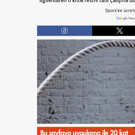
ilgilendiren o kritik resmi tatil çalışma dü
Sporx'ee ücrets