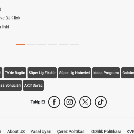
e BJK link
inki
i
TV'de Bugün
Süper Lig Fikstür
Süper Lig Haberleri
iddaa Programı
Galata
daa Sonuçları
Aktif Sayaç
Takip Et
r
About US
Yasal Uyarı
Çerez Politikası
Gizlilik Politikası
KVK