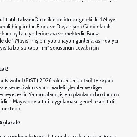
l Tatil Takvimi
Öncelikle belirtmek gerekir ki 1 Mayıs,
 önemli bir gündür. Emek ve Dayanışma Günü olarak
kuruluş faaliyetlerine ara vermektedir. Borsa
nde de 1 Mayıs'ın işlem yapılmayan günler arasında yer
yıs'ta borsa kapalı mı" sorusunun cevabı için
cak!
sa İstanbul (BİST) 2026 yılında da bu tarihte kapalı
se senedi alım satımı, vadeli işlemler ve diğer
lemeyecektir. Yatırımcıların, işlem planlarını bu durumu
r. 1 Mayıs borsa tatil uygulaması, genel resmi tatil
lmektedir.
Açılacak?
ası nedeniyle Borsa İstanbul kapalı olacaktır. Borsa,