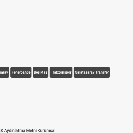
saray
Fenerbahçe
Beşiktaş
Trabzonspor
Galatasaray Transfer
K Aydınlatma Metni Kurumsal