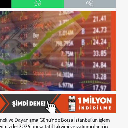
 Emek ve Dayanışma Günü'nde Borsa İstanbul'un işlem
imizde! 2026 borsa tatil takvimi ve yatırımcılar için