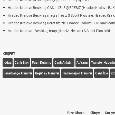
Hradec Kralove Beşiktaş maçı şifresiz canlı yayın izle
Hradec Kralove Beşiktaş CANLI İZLE ŞİFRESİZ (Hradec Kralove BJK)
Hradec Kralove Beşiktaş maçı şifresiz S Sport Plus izle, Hradec Kralov
Hradec Kralove Beşiktaş ücretsiz izle, Hradec Kralove BJK maçı canlı l
Hradec Kralove - Beşiktaş maçı şifresiz izle canlı S Sport Plus linki
KEŞFET
iddaa
Canlı Skor
Puan Durumu
Canlı Anlatım
At Yarışı
Transfer Haberler
Fenerbahçe Transfer
Beşiktaş Transfer
Trabzonspor Transfer
Canlı İzle
id
Bize Ulaşın
Künye
Kariye