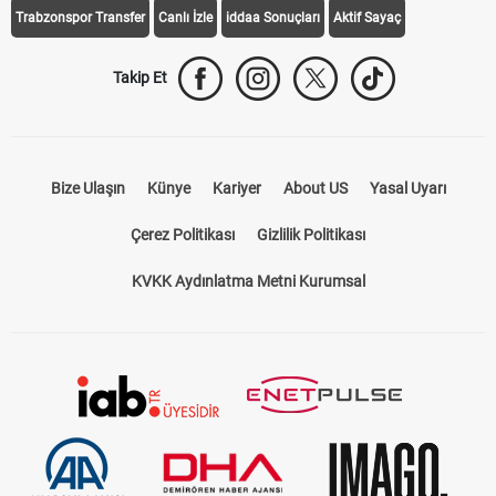
Trabzonspor Transfer
Canlı İzle
iddaa Sonuçları
Aktif Sayaç
Takip Et
Bize Ulaşın
Künye
Kariyer
About US
Yasal Uyarı
Çerez Politikası
Gizlilik Politikası
KVKK Aydınlatma Metni Kurumsal