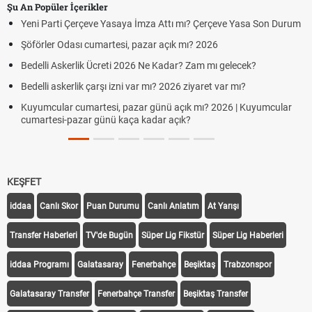
Şu An Popüler İçerikler
Yeni Parti Çerçeve Yasaya İmza Attı mı? Çerçeve Yasa Son Durum
Şöförler Odası cumartesi, pazar açık mı? 2026
Bedelli Askerlik Ücreti 2026 Ne Kadar? Zam mı gelecek?
Bedelli askerlik çarşı izni var mı? 2026 ziyaret var mı?
Kuyumcular cumartesi, pazar günü açık mı? 2026 | Kuyumcular
cumartesi-pazar günü kaça kadar açık?
KEŞFET
iddaa
Canlı Skor
Puan Durumu
Canlı Anlatım
At Yarışı
Transfer Haberleri
TV'de Bugün
Süper Lig Fikstür
Süper Lig Haberleri
iddaa Programı
Galatasaray
Fenerbahçe
Beşiktaş
Trabzonspor
Galatasaray Transfer
Fenerbahçe Transfer
Beşiktaş Transfer