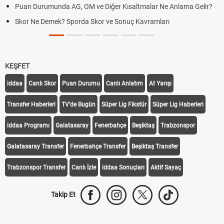
Puan Durumunda AG, OM ve Diğer Kısaltmalar Ne Anlama Gelir?
Skor Ne Demek? Sporda Skor ve Sonuç Kavramları
KEŞFET
iddaa
Canlı Skor
Puan Durumu
Canlı Anlatım
At Yarışı
Transfer Haberleri
TV'de Bugün
Süper Lig Fikstür
Süper Lig Haberleri
iddaa Programı
Galatasaray
Fenerbahçe
Beşiktaş
Trabzonspor
Galatasaray Transfer
Fenerbahçe Transfer
Beşiktaş Transfer
Trabzonspor Transfer
Canlı İzle
iddaa Sonuçları
Aktif Sayaç
Takip Et