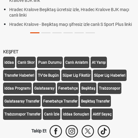
Kralove BJK link
Hradec Kralove Beşiktaş ücretsiz izle, Hradec Kralove BJK maçı
canlı linki
Hradec Kralove - Beşiktaş maçı şifresiz izle canlı S Sport Plus linki
KEŞFET
iddaa
Canlı Skor
Puan Durumu
Canlı Anlatım
At Yarışı
Transfer Haberleri
TV'de Bugün
Süper Lig Fikstür
Süper Lig Haberleri
iddaa Programı
Galatasaray
Fenerbahçe
Beşiktaş
Trabzonspor
Galatasaray Transfer
Fenerbahçe Transfer
Beşiktaş Transfer
Trabzonspor Transfer
Canlı İzle
iddaa Sonuçları
Aktif Sayaç
Takip Et