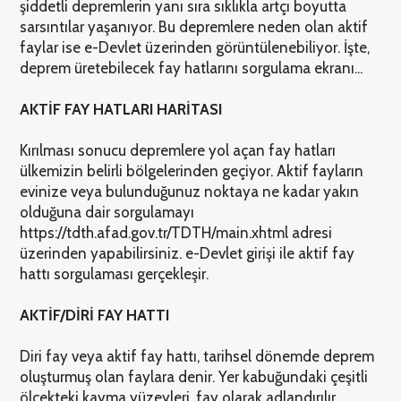
şiddetli depremlerin yanı sıra sıklıkla artçı boyutta
sarsıntılar yaşanıyor. Bu depremlere neden olan aktif
faylar ise e-Devlet üzerinden görüntülenebiliyor. İşte,
deprem üretebilecek fay hatlarını sorgulama ekranı...
AKTİF FAY HATLARI HARİTASI
Kırılması sonucu depremlere yol açan fay hatları
ülkemizin belirli bölgelerinden geçiyor. Aktif fayların
evinize veya bulunduğunuz noktaya ne kadar yakın
olduğuna dair sorgulamayı
https://tdth.afad.gov.tr/TDTH/main.xhtml adresi
üzerinden yapabilirsiniz. e-Devlet girişi ile aktif fay
hattı sorgulaması gerçekleşir.
AKTİF/DİRİ FAY HATTI
Diri fay veya aktif fay hattı, tarihsel dönemde deprem
oluşturmuş olan faylara denir. Yer kabuğundaki çeşitli
ölçekteki kayma yüzeyleri, fay olarak adlandırılır.