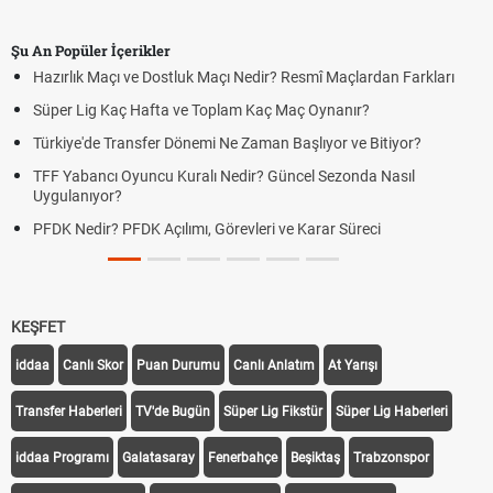
Şu An Popüler İçerikler
Hazırlık Maçı ve Dostluk Maçı Nedir? Resmî Maçlardan Farkları
Süper Lig Kaç Hafta ve Toplam Kaç Maç Oynanır?
Türkiye'de Transfer Dönemi Ne Zaman Başlıyor ve Bitiyor?
TFF Yabancı Oyuncu Kuralı Nedir? Güncel Sezonda Nasıl
Uygulanıyor?
PFDK Nedir? PFDK Açılımı, Görevleri ve Karar Süreci
KEŞFET
iddaa
Canlı Skor
Puan Durumu
Canlı Anlatım
At Yarışı
Transfer Haberleri
TV'de Bugün
Süper Lig Fikstür
Süper Lig Haberleri
iddaa Programı
Galatasaray
Fenerbahçe
Beşiktaş
Trabzonspor