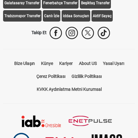
Galatasaray Transfer
Fenerbahçe Transfer
Beşiktaş Transfer
Trabzonspor Transfer
Canlı İzle
iddaa Sonuçları
Aktif Sayaç
Takip Et
Bize Ulaşın
Künye
Kariyer
About US
Yasal Uyarı
Çerez Politikası
Gizlilik Politikası
KVKK Aydınlatma Metni Kurumsal