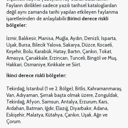
Fayların dirilikleri sadece yazılı tarihsel kataloglardan
değil aynı zamanda tarihi yapıları etkileyen faylanma
işaretlerinden de anlaşılabilir.
Birinci derece riskli
bölgeler:
İzmir, Balıkesir, Manisa, Muğla, Aydın, Denizli, Isparta,
Uşak, Bursa, Bilecik Yalova, Sakarya, Düzce, Kocaeli,
Kırşehir, Bolu, Karabük, Hatay, Bartın, Çankırı, Tokat,
Amasya, Çanakkale, Erzincan, Tunceli, Bingöl ve Muş,
Hakkari, Osmaniye, Kırıkkale ve Siirt.
İkinci derece riskli bölgeler:
Tekirdağ, İstanbul (1 ve 2. Bölge), Bitlis, Kahramanmaraş,
Van, Adıyaman, Şırnak başta olmak üzere, Zonguldak,
Tekirdağ, Afyon, Samsun, Antalya, Erzurum, Kars,
Ardahan, Batman, Iğdır, Elazığ, Diyarbakır, Adana,
Eskişehir, Malatya, Kütahya, Çankırı, Uşak, Ağrı ve
Çorum.