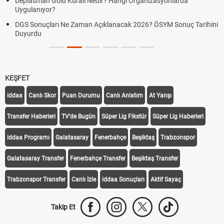
Deplasman Golü Kuralı Nedir? Hangi Organizasyonlarda
Uygulanıyor?
DGS Sonuçları Ne Zaman Açıklanacak 2026? ÖSYM Sonuç Tarihini
Duyurdu
KEŞFET
iddaa
Canlı Skor
Puan Durumu
Canlı Anlatım
At Yarışı
Transfer Haberleri
TV'de Bugün
Süper Lig Fikstür
Süper Lig Haberleri
iddaa Programı
Galatasaray
Fenerbahçe
Beşiktaş
Trabzonspor
Galatasaray Transfer
Fenerbahçe Transfer
Beşiktaş Transfer
Trabzonspor Transfer
Canlı İzle
iddaa Sonuçları
Aktif Sayaç
Takip Et