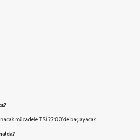
ta?
acak mücadele TSİ 22:00'de başlayacak.
analda?