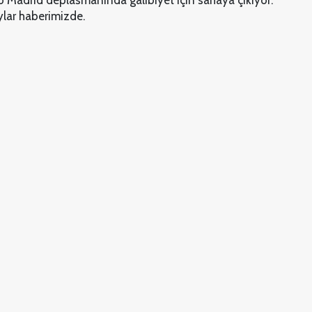
o Madrid deplasmanında galibiyet için sahaya çıkıyor.
ylar haberimizde.