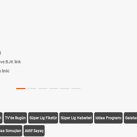
)
ove BJK link
linki
i
TV'de Bugün
Süper Lig Fikstür
Süper Lig Haberleri
iddaa Programı
Galata
daa Sonuçları
Aktif Sayaç