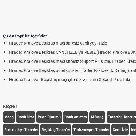
Şu An Popüler İçerikler
Hradec Kralove Beşiktaş maçı şifresiz canlı yayın izle
Hradec Kralove Beşiktaş CANLI İZLE ŞİFRESİZ (Hradec Kralove BJK
Hradec Kralove Beşiktaş maçı şifresiz S Sport Plus izle, Hradec Kral
Hradec Kralove Beşiktaş ücretsiz izle, Hradec Kralove BJK maçı canlı 
Hradec Kralove - Beşiktaş maçı şifresiz izle canlı S Sport Plus linki
KEŞFET
iddaa
Canlı Skor
Puan Durumu
Canlı Anlatım
At Yarışı
Transfer Haberler
Fenerbahçe Transfer
Beşiktaş Transfer
Trabzonspor Transfer
Canlı İzle
id