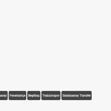
saray
Fenerbahçe
Beşiktaş
Trabzonspor
Galatasaray Transfer