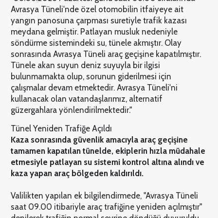
Avrasya Tüneli'nde özel otomobilin itfaiyeye ait
yangın panosuna çarpması suretiyle trafik kazası
meydana gelmiştir. Patlayan musluk nedeniyle
söndürme sistemindeki su, tünele akmıştır. Olay
sonrasında Avrasya Tüneli araç geçişine kapatılmıştır.
Tünele akan suyun deniz suyuyla bir ilgisi
bulunmamakta olup, sorunun giderilmesi için
çalışmalar devam etmektedir. Avrasya Tüneli'ni
kullanacak olan vatandaşlarımız, alternatif
güzergahlara yönlendirilmektedir."
Tünel Yeniden Trafiğe Açıldı
Kaza sonrasında güvenlik amacıyla araç geçişine
tamamen kapatılan tünelde, ekiplerin hızla müdahale
etmesiyle patlayan su sistemi kontrol altına alındı ve
kaza yapan araç bölgeden kaldırıldı.
Valilikten yapılan ek bilgilendirmede, "Avrasya Tüneli
saat 09.00 itibariyle araç trafiğine yeniden açılmıştır"
denilerek trafiğin normal seyrine döndüğü duyuruldu.