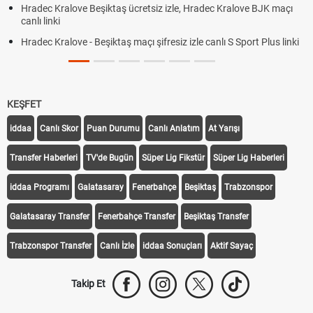
Hradec Kralove Beşiktaş ücretsiz izle, Hradec Kralove BJK maçı
canlı linki
Hradec Kralove - Beşiktaş maçı şifresiz izle canlı S Sport Plus linki
KEŞFET
iddaa
Canlı Skor
Puan Durumu
Canlı Anlatım
At Yarışı
Transfer Haberleri
TV'de Bugün
Süper Lig Fikstür
Süper Lig Haberleri
iddaa Programı
Galatasaray
Fenerbahçe
Beşiktaş
Trabzonspor
Galatasaray Transfer
Fenerbahçe Transfer
Beşiktaş Transfer
Trabzonspor Transfer
Canlı İzle
iddaa Sonuçları
Aktif Sayaç
Takip Et