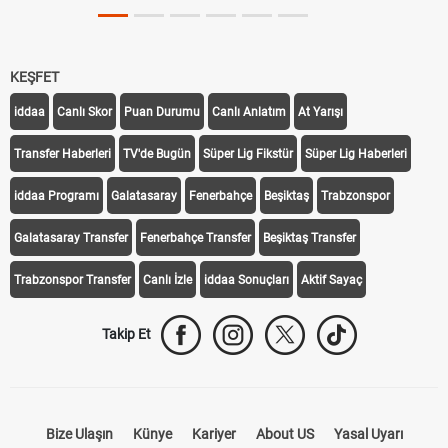
KEŞFET
iddaa
Canlı Skor
Puan Durumu
Canlı Anlatım
At Yarışı
Transfer Haberleri
TV'de Bugün
Süper Lig Fikstür
Süper Lig Haberleri
iddaa Programı
Galatasaray
Fenerbahçe
Beşiktaş
Trabzonspor
Galatasaray Transfer
Fenerbahçe Transfer
Beşiktaş Transfer
Trabzonspor Transfer
Canlı İzle
iddaa Sonuçları
Aktif Sayaç
Takip Et
Bize Ulaşın
Künye
Kariyer
About US
Yasal Uyarı