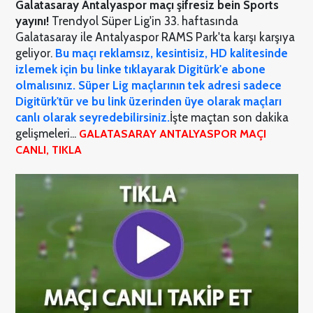
Galatasaray Antalyaspor maçı şifresiz bein Sports
yayını!
Trendyol Süper Lig'in 33. haftasında
Galatasaray ile Antalyaspor RAMS Park'ta karşı karşıya
geliyor.
Bu maçı reklamsız, kesintisiz, HD kalitesinde
izlemek için bu linke tıklayarak Digitürk'e abone
olmalısınız. Süper Lig maçlarının tek adresi sadece
Digitürk'tür ve bu link üzerinden üye olarak maçları
canlı olarak seyredebilirsiniz.
İşte maçtan son dakika
gelişmeleri...
GALATASARAY ANTALYASPOR MAÇI
CANLI, TIKLA