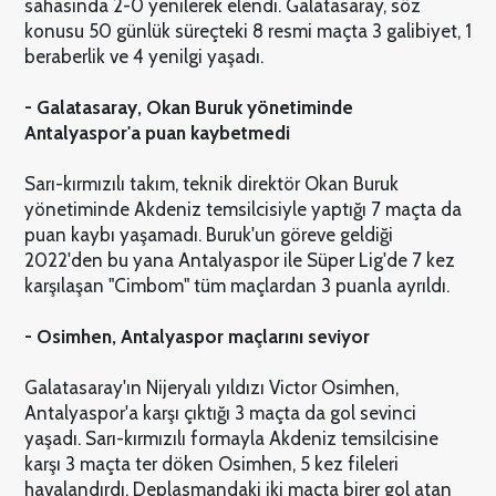
sahasında 2-0 yenilerek elendi. Galatasaray, söz
konusu 50 günlük süreçteki 8 resmi maçta 3 galibiyet, 1
beraberlik ve 4 yenilgi yaşadı.
- Galatasaray, Okan Buruk yönetiminde
Antalyaspor'a puan kaybetmedi
Sarı-kırmızılı takım, teknik direktör Okan Buruk
yönetiminde Akdeniz temsilcisiyle yaptığı 7 maçta da
puan kaybı yaşamadı. Buruk'un göreve geldiği
2022'den bu yana Antalyaspor ile Süper Lig'de 7 kez
karşılaşan "Cimbom" tüm maçlardan 3 puanla ayrıldı.
- Osimhen, Antalyaspor maçlarını seviyor
Galatasaray'ın Nijeryalı yıldızı Victor Osimhen,
Antalyaspor'a karşı çıktığı 3 maçta da gol sevinci
yaşadı. Sarı-kırmızılı formayla Akdeniz temsilcisine
karşı 3 maçta ter döken Osimhen, 5 kez fileleri
havalandırdı. Deplasmandaki iki maçta birer gol atan