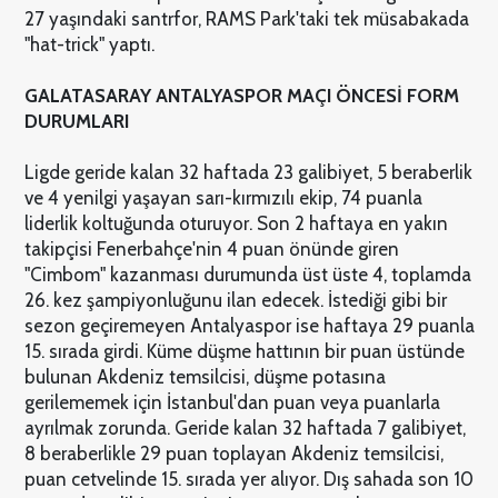
27 yaşındaki santrfor, RAMS Park'taki tek müsabakada
"hat-trick" yaptı.
GALATASARAY ANTALYASPOR MAÇI ÖNCESİ FORM
DURUMLARI
Ligde geride kalan 32 haftada 23 galibiyet, 5 beraberlik
ve 4 yenilgi yaşayan sarı-kırmızılı ekip, 74 puanla
liderlik koltuğunda oturuyor. Son 2 haftaya en yakın
takipçisi Fenerbahçe'nin 4 puan önünde giren
"Cimbom" kazanması durumunda üst üste 4, toplamda
26. kez şampiyonluğunu ilan edecek. İstediği gibi bir
sezon geçiremeyen Antalyaspor ise haftaya 29 puanla
15. sırada girdi. Küme düşme hattının bir puan üstünde
bulunan Akdeniz temsilcisi, düşme potasına
gerilememek için İstanbul'dan puan veya puanlarla
ayrılmak zorunda. Geride kalan 32 haftada 7 galibiyet,
8 beraberlikle 29 puan toplayan Akdeniz temsilcisi,
puan cetvelinde 15. sırada yer alıyor. Dış sahada son 10