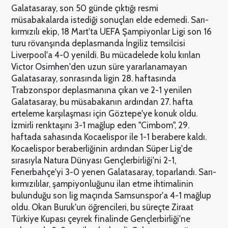
Galatasaray, son 50 günde çıktığı resmi
müsabakalarda istediği sonuçları elde edemedi. Sarı-
kırmızılı ekip, 18 Mart'ta UEFA Şampiyonlar Ligi son 16
turu rövanşında deplasmanda İngiliz temsilcisi
Liverpool'a 4-0 yenildi. Bu mücadelede kolu kırılan
Victor Osimhen'den uzun süre yararlanamayan
Galatasaray, sonrasında ligin 28. haftasında
Trabzonspor deplasmanına çıkan ve 2-1 yenilen
Galatasaray, bu müsabakanın ardından 27. hafta
erteleme karşılaşması için Göztepe'ye konuk oldu.
İzmirli renktaşını 3-1 mağlup eden "Cimbom", 29.
haftada sahasında Kocaelispor ile 1-1 berabere kaldı.
Kocaelispor beraberliğinin ardından Süper Lig'de
sırasıyla Natura Dünyası Gençlerbirliği'ni 2-1,
Fenerbahçe'yi 3-0 yenen Galatasaray, toparlandı. Sarı-
kırmızılılar, şampiyonluğunu ilan etme ihtimalinin
bulunduğu son lig maçında Samsunspor'a 4-1 mağlup
oldu. Okan Buruk'un öğrencileri, bu süreçte Ziraat
Türkiye Kupası çeyrek finalinde Gençlerbirliği'ne