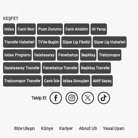
KEŞFET
iddaa
Canlı Skor
Puan Durumu
Canlı Anlatım
At Yarışı
Transfer Haberleri
TV'de Bugün
Süper Lig Fikstür
Süper Lig Haberleri
iddaa Programı
Galatasaray
Fenerbahçe
Beşiktaş
Trabzonspor
Galatasaray Transfer
Fenerbahçe Transfer
Beşiktaş Transfer
Trabzonspor Transfer
Canlı İzle
iddaa Sonuçları
Aktif Sayaç
Takip Et
Bize Ulaşın
Künye
Kariyer
About US
Yasal Uyarı